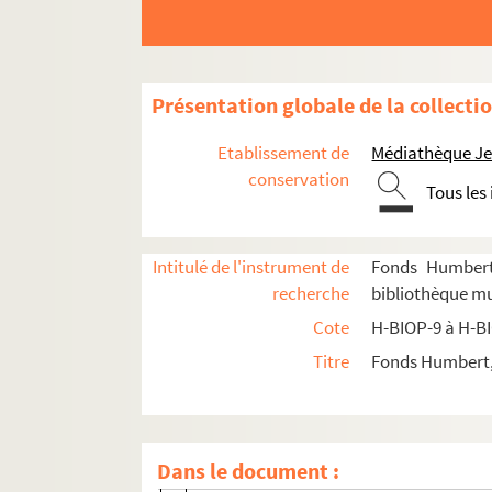
Présentation globale de la collecti
Etablissement de
Médiathèque Jea
conservation
Tous les
H-BIOP-9. Portraits de personnages du Clerg
Intitulé de l'instrument de
Fonds Humbert 
recherche
bibliothèque mun
H-BIOP-10. Portraits des personnages lettrés
Cote
H-BIOP-9 à H-B
H-BIOP-11. Portraits des personnages de théâ
Titre
Fonds Humbert, 
H-BIOP-12. Portraits d'artistes : arts, peinture,
H-BIOP-12-1. Artistes dont le nom commence
H-BIOP-12-1-1. Louise Abbema
Dans le document :
H-BIOP-12-1-2. Andreas Achenbach