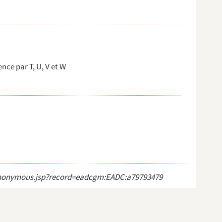
ce par T, U, V et W
ct_anonymous.jsp?record=eadcgm:EADC:a79793479