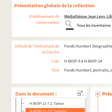
Présentation globale de la collection
H-BIOP-9. Portraits de personnages du Clergé
Etablissement de
Médiathèque Jean Levy. Lill
conservation
H-BIOP-10. Portraits des personnages lettrés
Tous les inventaires
H-BIOP-11. Portraits des personnages de théâtre et du sport
H-BIOP-11-1. Comédiens et sportifs dont le nom comm
Intitulé de l'instrument de
Fonds Humbert (biographies 
H-BIOP-11-2. Comédiens et sportifs dont le nom comm
recherche
H-BIOP-11-3. Comédiens et sportifs dont le nom commen
Cote
H-BIOP-9 à H-BIOP-14
H-BIOP-11-4. Comédiens et sportifs dont le nom comme
Titre
Fonds Humbert, portraits, 
H-BIOP-11-5. Comédiens et sportifs dont le nom comme
H-BIOP-11-6. Comédiens et sportifs dont le nom comm
H-BIOP-11-7. Comédiens et sportifs dont le nom commence
Dans le document :
Prés
H-BIOP-11-7-1. Tatton
H-BIOP-11-7-2. Tatton
H-BIOP-11-7-3. Tadolini