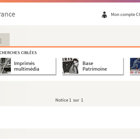
rance
Mon compte C
E
CHERCHES CIBLÉES
Imprimés
Base
multimédia
Patrimoine
Notice
1 sur 1