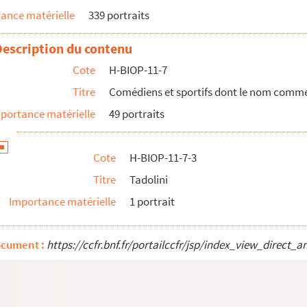
ance matérielle
339 portraits
Description du contenu
Cote
H-BIOP-11-7
Titre
Comédiens et sportifs dont le nom commen
portance matérielle
49 portraits
Cote
H-BIOP-11-7-3
Titre
Tadolini
Importance matérielle
1 portrait
ocument :
https://ccfr.bnf.fr/portailccfr/jsp/index_view_dire