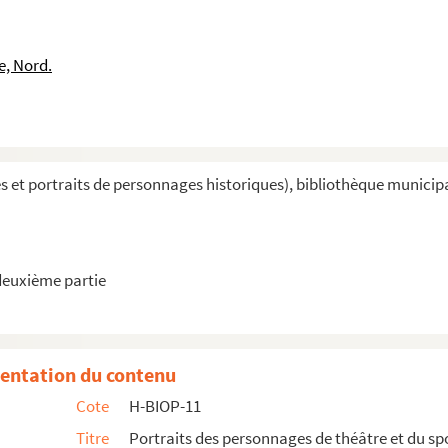
e, Nord.
ence par A et B
et portraits de personnages historiques), bibliothèque municipale 
ence par C et D
ce par F, G, H et I
nce par J, K, L et M
deuxième partie
nce par M, N, O et P
ence par R et S
 par T, U, V et W
entation du contenu
Cote
H-BIOP-11
Titre
Portraits des personnages de théâtre et du sp