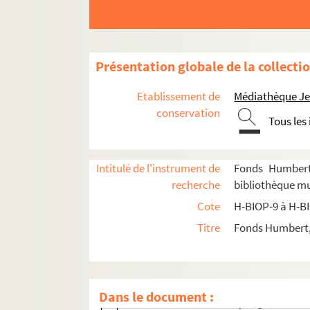
H-BIOP-11-6-7. Reeves
H-BIOP-11-6-8. Reeves
H-BIOP-11-6-9. Refraction
Présentation globale de la collecti
H-BIOP-11-6-10. Suzanne Reichemberg
H-BIOP-11-6-11. Madame Richard
Etablissement de
Médiathèque Jea
H-BIOP-11-6-12. Duc de Richmond
conservation
Tous les
H-BIOP-11-6-13. Risley
H-BIOP-11-6-14. Robert-Houdin
Intitulé de l'instrument de
Fonds Humbert 
H-BIOP-11-6-15. Roger
recherche
bibliothèque mun
H-BIOP-11-6-16. Rossi-Caccia
Cote
H-BIOP-9 à H-B
H-BIOP-11-6-17. Le prince de Sagan
Titre
Fonds Humbert, 
H-BIOP-11-6-18. Sainte-Foy
H-BIOP-11-6-19. Salvini
H-BIOP-11-6-20. Salvini
Dans le document :
H-BIOP-11-6-21. Samary-Lagarde