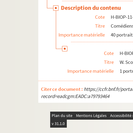
Description du contenu
Cote
H-BIOP-11
Titre
Comédiens 
Importance matérielle
40 portrait
Cote
H-BIO
Titre
W. Sco
Importance matérielle
1 port
Citer ce document :
https://ccfr.bnf.fr/por
record=eadcgm:EADC:a79793464
Plan du site
Mentions Légales
Accessibilit
v 31.1.0