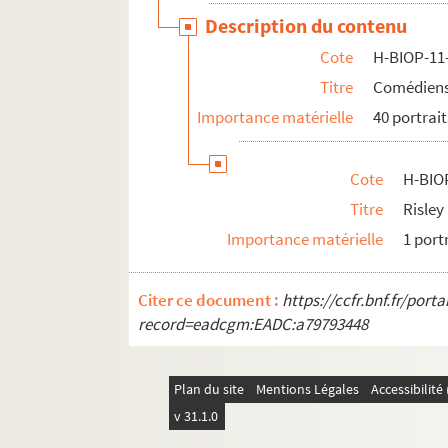
Description du contenu
H-BIOP-11-7. Comédiens et sportifs dont
Cote
H-BIOP-11
H-BIOP-12. Portraits d'artistes : arts, peintu
Titre
Comédiens 
H-BIOP-13. Portraits de musiciens
Importance matérielle
40 portrait
H-BIOP-14. Portraits de scientifiques
Cote
H-BIO
Titre
Risley
Importance matérielle
1 port
Citer ce document :
https://ccfr.bnf.fr/por
record=eadcgm:EADC:a79793448
Plan du site
Mentions Légales
Accessibilit
v 31.1.0