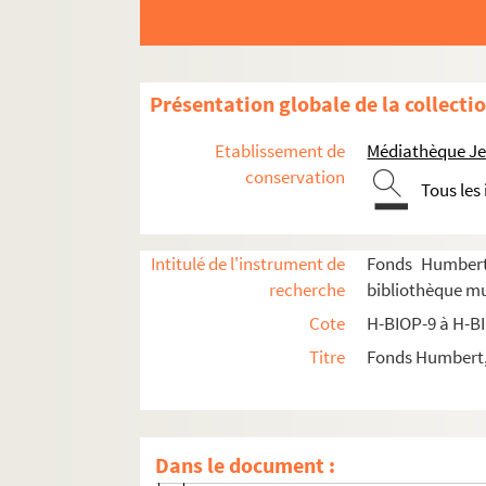
H-BIOP-10. Portraits des personnages lettrés
H-BIOP-11. Portraits des personnages de théâtr
H-BIOP-11-1. Comédiens et sportifs dont
Présentation globale de la collecti
H-BIOP-11-2. Comédiens et sportifs dont
Etablissement de
Médiathèque Jea
H-BIOP-11-3. Comédiens et sportifs dont 
conservation
Tous les
H-BIOP-11-4. Comédiens et sportifs dont
H-BIOP-11-5. Comédiens et sportifs dont
Intitulé de l'instrument de
Fonds Humbert 
H-BIOP-11-6. Comédiens et sportifs dont l
recherche
bibliothèque mun
H-BIOP-11-6-1. Mademoiselle Rachel
Cote
H-BIOP-9 à H-B
H-BIOP-11-6-2. Mademoiselle Rachel
Titre
Fonds Humbert, 
H-BIOP-11-6-3. Mademoiselle Rachel
H-BIOP-11-6-4. Thomas Raeburn
H-BIOP-11-6-5. Ratan
Dans le document :
H-BIOP-11-6-6. Mademoiselle Raucourt