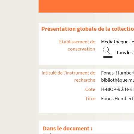
H-BIOP-11-5-27. Moriani
H-BIOP-11-5-28. Mowatt
H-BIOP-11-5-29. Morimoto
Présentation globale de la collecti
H-BIOP-11-5-30. Paul Mounet
H-BIOP-11-5-31. Mounet Sully
Etablissement de
Médiathèque Jea
H-BIOP-11-5-32. Mounet Sully
conservation
Tous les
H-BIOP-11-5-33. Nancy
H-BIOP-11-5-34. Newminster
Intitulé de l'instrument de
Fonds Humbert 
H-BIOP-11-5-35. Nisbett
recherche
bibliothèque mun
H-BIOP-11-5-36. Noblet
Cote
H-BIOP-9 à H-B
H-BIOP-11-5-37. Clara Novello
Titre
Fonds Humbert, 
H-BIOP-11-5-38. Nutwith
H-BIOP-11-5-39. Orlando
H-BIOP-11-5-40. Parodi
Dans le document :
H-BIOP-11-5-41. Pardini