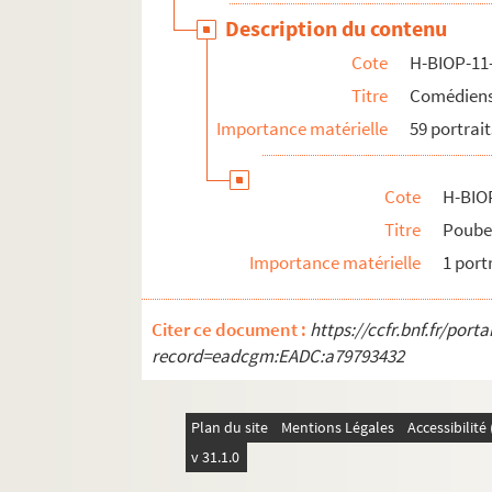
Description du contenu
Cote
H-BIOP-11
Titre
Comédiens 
Importance matérielle
59 portrait
Cote
H-BIO
Titre
Poube
Importance matérielle
1 port
Citer ce document :
https://ccfr.bnf.fr/por
record=eadcgm:EADC:a79793432
Plan du site
Mentions Légales
Accessibilit
v 31.1.0