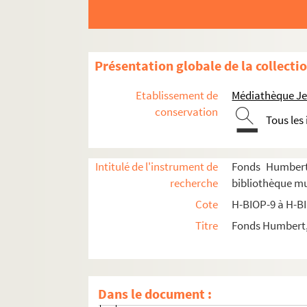
H-BIOP-11-5-27. Moriani
H-BIOP-11-5-28. Mowatt
H-BIOP-11-5-29. Morimoto
Présentation globale de la collecti
H-BIOP-11-5-30. Paul Mounet
H-BIOP-11-5-31. Mounet Sully
Etablissement de
Médiathèque Jea
H-BIOP-11-5-32. Mounet Sully
conservation
Tous les
H-BIOP-11-5-33. Nancy
H-BIOP-11-5-34. Newminster
Intitulé de l'instrument de
Fonds Humbert 
H-BIOP-11-5-35. Nisbett
recherche
bibliothèque mun
H-BIOP-11-5-36. Noblet
Cote
H-BIOP-9 à H-B
H-BIOP-11-5-37. Clara Novello
Titre
Fonds Humbert, 
H-BIOP-11-5-38. Nutwith
H-BIOP-11-5-39. Orlando
H-BIOP-11-5-40. Parodi
Dans le document :
H-BIOP-11-5-41. Pardini