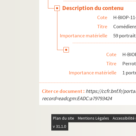
Description du contenu
Cote
H-BIOP-11
Titre
Comédiens 
Importance matérielle
59 portrait
Cote
H-BIO
Titre
Perro
Importance matérielle
1 port
Citer ce document :
https://ccfr.bnf.fr/por
record=eadcgm:EADC:a79793424
Plan du site
Mentions Légales
Accessibilit
v 31.1.0