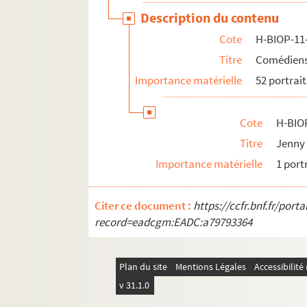
Description du contenu
Cote
H-BIOP-11
Titre
Comédiens 
Importance matérielle
52 portrait
Cote
H-BIO
Titre
Jenny
Importance matérielle
1 port
Citer ce document :
https://ccfr.bnf.fr/por
record=eadcgm:EADC:a79793364
Plan du site
Mentions Légales
Accessibilit
v 31.1.0