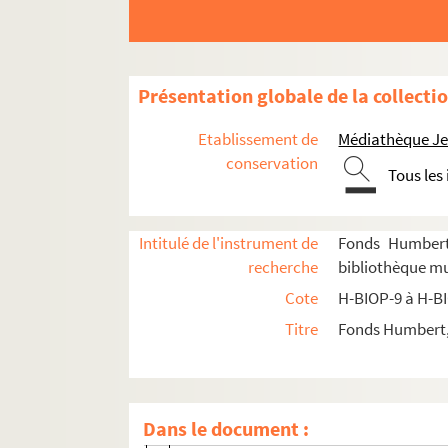
H-BIOP-11-4-21. Marie Kormann
H-BIOP-11-4-22. Gabrielle Krauss
H-BIOP-11-4-23. Kussen
Présentation globale de la collecti
H-BIOP-11-4-24. Lablache
H-BIOP-11-4-25. Lablache
Etablissement de
Médiathèque Jea
H-BIOP-11-4-26. Lablache
conservation
Tous les
H-BIOP-11-4-27. Lablache
H-BIOP-11-4-28. Rosine Laborde
Intitulé de l'instrument de
Fonds Humbert 
H-BIOP-11-4-29. La Lady mystérieuse
recherche
bibliothèque mun
H-BIOP-11-4-30. Laferrière
Cote
H-BIOP-9 à H-B
H-BIOP-11-4-31. Lafeuillade
Titre
Fonds Humbert, 
H-BIOP-11-4-32. La justice
H-BIOP-11-4-33. Marie Laurent
H-BIOP-11-4-34. Marie Laurent
Dans le document :
H-BIOP-11-4-35. Frederick Lemaitre