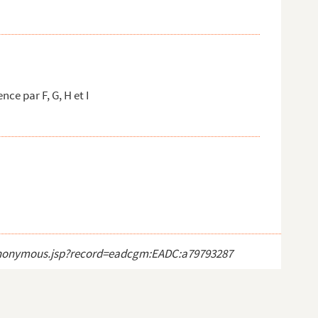
e par F, G, H et I
ct_anonymous.jsp?record=eadcgm:EADC:a79793287