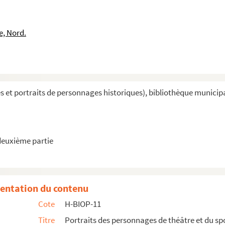
 in the "Queen' Secret"
e, Nord.
et portraits de personnages historiques), bibliothèque municipale 
deuxième partie
entation du contenu
Cote
H-BIOP-11
Titre
Portraits des personnages de théâtre et du sp