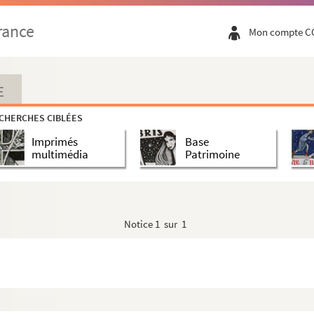
rance
Mon compte C
E
CHERCHES CIBLÉES
Imprimés
Base
multimédia
Patrimoine
ence par A et B
ence par C et D
Notice
1 sur 1
 par F, G, H et I