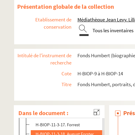
H-BIOP-11-3-4. Madame Celeste's farewell appearance
Présentation globale de la collection
H-BIOP-11-3-5. Mademoiselle Favanti
Etablissement de
Médiathèque Jean Levy. Lill
H-BIOP-11-3-6. William Farren
conservation
Tous les inventaires
H-BIOP-11-3-7. Frédéric Febvre
H-BIOP-11-3-8. Mademoiselle Emilia Ferri
H-BIOP-11-3-9. Fleury
Intitulé de l'instrument de
Fonds Humbert (biographies 
H-BIOP-11-3-10. Elvira
recherche
H-BIOP-11-3-11. Elvira
Cote
H-BIOP-9 à H-BIOP-14
H-BIOP-11-3-12. Foigh a Ballagh
Titre
Fonds Humbert, portraits, 
H-BIOP-11-3-13. Fornasari
H-BIOP-11-3-14. Fornasari
H-BIOP-11-3-15. Fornasari
Dans le document :
Prés
H-BIOP-11-3-16. Fornasari
H-BIOP-11-3-17. Forrest
H-BIOP-11-3-18. August Forster