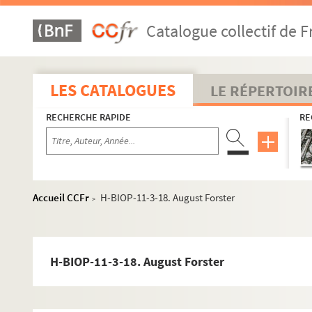
Catalogue collectif de F
LES CATALOGUES
LE RÉPERTOIR
H-BIOP-9. Portraits de personnages du Clergé
RECHERCHE RAPIDE
RE
H-BIOP-10. Portraits des personnages lettrés
H-BIOP-11. Portraits des personnages de théâtre et du sport
H-BIOP-11-1. Comédiens et sportifs dont le nom comm
Accueil CCFr
H-BIOP-11-3-18. August Forster
>
H-BIOP-11-2. Comédiens et sportifs dont le nom comm
H-BIOP-11-3. Comédiens et sportifs dont le nom commence
H-BIOP-11-3-1. Falma
H-BIOP-11-3-18. August Forster
H-BIOP-11-3-2. Fanny Essler
H-BIOP-11-3-3. Pablo Fanque