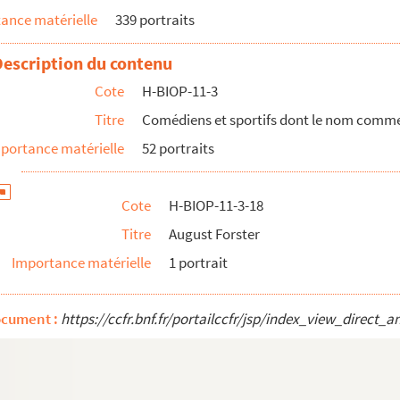
ance matérielle
339 portraits
Description du contenu
Cote
H-BIOP-11-3
Titre
Comédiens et sportifs dont le nom commenc
portance matérielle
52 portraits
Cote
H-BIOP-11-3-18
Titre
August Forster
Importance matérielle
1 portrait
ocument :
https://ccfr.bnf.fr/portailccfr/jsp/index_view_dire