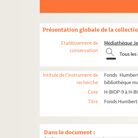
H-BIOP-11-2-20. Fanny Cerito
H-BIOP-11-2-21. Mademoiselle Clairon
H-BIOP-11-2-22. Thomas Cole et Rober
Présentation globale de la collecti
H-BIOP-11-2-23. Signor Coletti
H-BIOP-11-2-24. Domenico Conti
Etablissement de
Médiathèque Jea
H-BIOP-11-2-25. Coquelin cadet
conservation
Tous les
H-BIOP-11-2-26. Coquelin cadet
H-BIOP-11-2-27. Coquelin cadet
Intitulé de l'instrument de
Fonds Humbert 
H-BIOP-11-2-28. Coquelin ainé
recherche
bibliothèque mun
H-BIOP-11-2-29. Corranna
Cote
H-BIOP-9 à H-B
H-BIOP-11-2-30. Cossack
Titre
Fonds Humbert, 
H-BIOP-11-2-31. Cremorn
H-BIOP-11-2-32. Mademoiselle Cruvelli
H-BIOP-11-2-33. Mademoiselle Cruvelli
Dans le document :
H-BIOP-11-2-34. Dailly