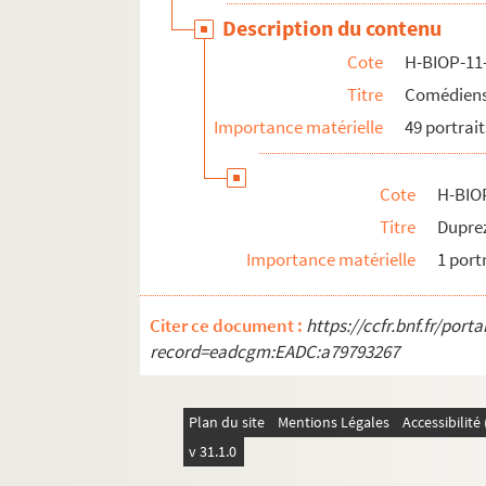
Description du contenu
Cote
H-BIOP-11
Titre
Comédiens 
Importance matérielle
49 portrait
Cote
H-BIO
Titre
Dupre
Importance matérielle
1 port
Citer ce document :
https://ccfr.bnf.fr/por
record=eadcgm:EADC:a79793267
Plan du site
Mentions Légales
Accessibilit
v 31.1.0