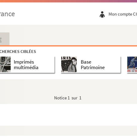
rance
Mon compte C
E
CHERCHES CIBLÉES
Imprimés
Base
multimédia
Patrimoine
Notice
1 sur 1