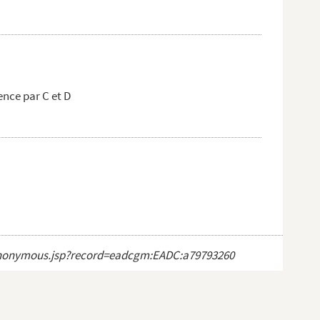
nce par C et D
ct_anonymous.jsp?record=eadcgm:EADC:a79793260