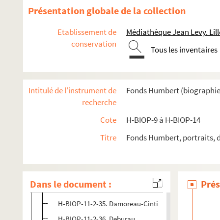
H-BIOP-11-2-22. Thomas Cole et Robert Coombes
Présentation globale de la collection
H-BIOP-11-2-23. Signor Coletti
Etablissement de
Médiathèque Jean Levy. Lill
H-BIOP-11-2-24. Domenico Conti
conservation
Tous les inventaires
H-BIOP-11-2-25. Coquelin cadet
H-BIOP-11-2-26. Coquelin cadet
H-BIOP-11-2-27. Coquelin cadet
Intitulé de l'instrument de
Fonds Humbert (biographies 
H-BIOP-11-2-28. Coquelin ainé
recherche
H-BIOP-11-2-29. Corranna
Cote
H-BIOP-9 à H-BIOP-14
H-BIOP-11-2-30. Cossack
Titre
Fonds Humbert, portraits, 
H-BIOP-11-2-31. Cremorn
H-BIOP-11-2-32. Mademoiselle Cruvelli
H-BIOP-11-2-33. Mademoiselle Cruvelli
Dans le document :
Prés
H-BIOP-11-2-34. Dailly
H-BIOP-11-2-35. Damoreau-Cinti
H-BIOP-11-2-36. Deburau