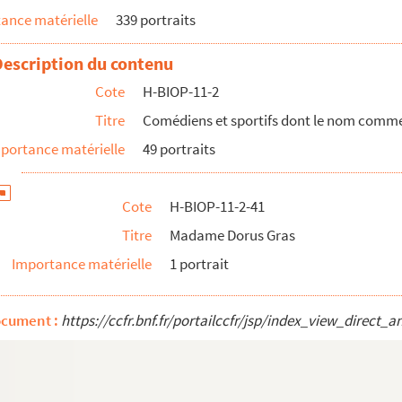
ance matérielle
339 portraits
Description du contenu
Cote
H-BIOP-11-2
Titre
Comédiens et sportifs dont le nom comme
portance matérielle
49 portraits
Cote
H-BIOP-11-2-41
Titre
Madame Dorus Gras
Importance matérielle
1 portrait
ocument :
https://ccfr.bnf.fr/portailccfr/jsp/index_view_dire
ce par F, G, H et I