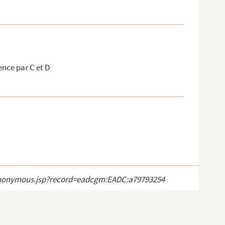
nce par C et D
ct_anonymous.jsp?record=eadcgm:EADC:a79793254