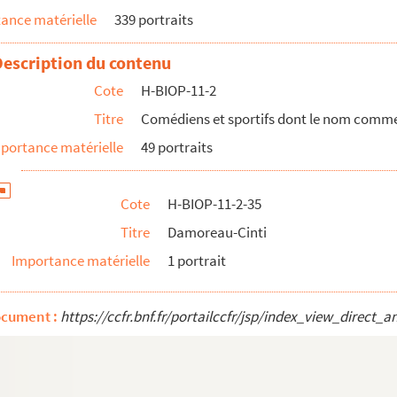
ance matérielle
339 portraits
Description du contenu
Cote
H-BIOP-11-2
Titre
Comédiens et sportifs dont le nom comme
portance matérielle
49 portraits
Cote
H-BIOP-11-2-35
Titre
Damoreau-Cinti
Importance matérielle
1 portrait
ocument :
https://ccfr.bnf.fr/portailccfr/jsp/index_view_dire