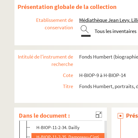
H-BIOP-11-2-21. Mademoiselle Clairon
Présentation globale de la collection
H-BIOP-11-2-22. Thomas Cole et Robert Coombes
Etablissement de
Médiathèque Jean Levy. Lill
H-BIOP-11-2-23. Signor Coletti
conservation
Tous les inventaires
H-BIOP-11-2-24. Domenico Conti
H-BIOP-11-2-25. Coquelin cadet
H-BIOP-11-2-26. Coquelin cadet
Intitulé de l'instrument de
Fonds Humbert (biographies 
H-BIOP-11-2-27. Coquelin cadet
recherche
H-BIOP-11-2-28. Coquelin ainé
Cote
H-BIOP-9 à H-BIOP-14
H-BIOP-11-2-29. Corranna
Titre
Fonds Humbert, portraits, 
H-BIOP-11-2-30. Cossack
H-BIOP-11-2-31. Cremorn
H-BIOP-11-2-32. Mademoiselle Cruvelli
Dans le document :
Prés
H-BIOP-11-2-33. Mademoiselle Cruvelli
H-BIOP-11-2-34. Dailly
H-BIOP-11-2-35. Damoreau-Cinti