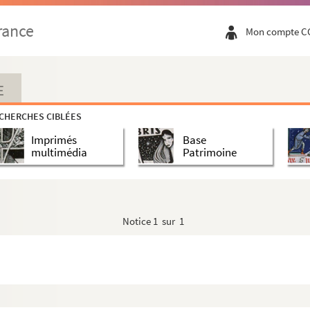
rance
Mon compte C
E
CHERCHES CIBLÉES
Imprimés
Base
multimédia
Patrimoine
Notice
1 sur 1