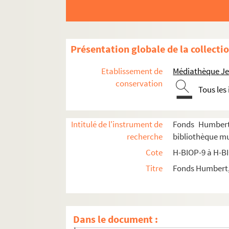
Présentation globale de la collecti
Etablissement de
Médiathèque Jea
conservation
Tous les
Intitulé de l'instrument de
Fonds Humbert 
recherche
bibliothèque mun
Cote
H-BIOP-9 à H-B
Titre
Fonds Humbert, 
H-BIOP-9. Portraits de personnages du Clerg
H-BIOP-10. Portraits des personnages lettrés
H-BIOP-11. Portraits des personnages de théâtr
Dans le document :
H-BIOP-11-1. Comédiens et sportifs dont