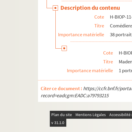
Description du contenu
Cote
H-BIOP-11
Titre
Comédiens 
Importance matérielle
38 portrait
Cote
H-BIO
Titre
Madem
Importance matérielle
1 port
Citer ce document :
https://ccfr.bnf.fr/por
record=eadcgm:EADC:a79793215
Plan du site
Mentions Légales
Accessibilit
v 31.1.0