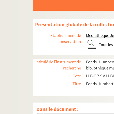
H-BIOP-11-1-10. Anderson
H-BIOP-11-1-11. Mademoiselle Ellen An
H-BIOP-11-1-12. A-Shing et A-Yow
Présentation globale de la collecti
H-BIOP-11-1-13. John Astley
H-BIOP-11-1-14. Attila
Etablissement de
Médiathèque Jea
H-BIOP-11-1-15. Auriol
conservation
Tous les
H-BIOP-11-1-16. Madame Bachman
H-BIOP-11-1-17. Baroilhot
Intitulé de l'instrument de
Fonds Humbert 
H-BIOP-11-1-18. The Baron
recherche
bibliothèque mun
H-BIOP-11-1-19. Madame Barretta
Cote
H-BIOP-9 à H-B
H-BIOP-11-1-20. Mademoiselle Bartet
Titre
Fonds Humbert, 
H-BIOP-11-1-21. Bartley
H-BIOP-11-1-22. Paul Bedford
H-BIOP-11-1-23. Beeswing
Dans le document :
H-BIOP-11-1-24. Sarah Bernhardt