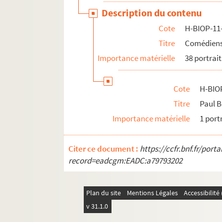
Description du contenu
Cote
H-BIOP-11
Titre
Comédiens 
Importance matérielle
38 portrait
Cote
H-BIO
Titre
Paul 
Importance matérielle
1 port
Citer ce document :
https://ccfr.bnf.fr/por
record=eadcgm:EADC:a79793202
Plan du site
Mentions Légales
Accessibilit
v 31.1.0