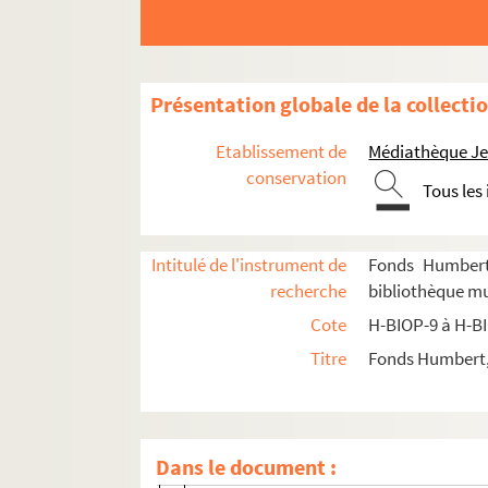
Présentation globale de la collecti
Etablissement de
Médiathèque Jea
conservation
Tous les
H-BIOP-9. Portraits de personnages du Clerg
Intitulé de l'instrument de
Fonds Humbert 
recherche
bibliothèque mun
H-BIOP-10. Portraits des personnages lettrés
Cote
H-BIOP-9 à H-B
H-BIOP-11. Portraits des personnages de théâtr
Titre
Fonds Humbert, 
H-BIOP-11-1. Comédiens et sportifs dont l
H-BIOP-11-1-1. Alarm
H-BIOP-11-1-2. Mademoiselle Agar
Dans le document :
H-BIOP-11-1-3. H. Albani