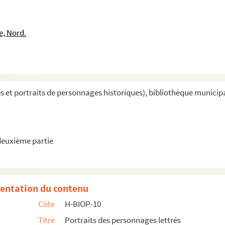
par E, F, G, H, I et J
e par K, L et M
e, Nord.
e par N, O, P, Q et R
 S, T, U, V, W, X, Y et Z
et portraits de personnages historiques), bibliothèque municipale 
deuxième partie
entation du contenu
Cote
H-BIOP-10
Titre
Portraits des personnages lettrés