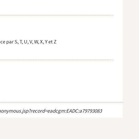
ar S, T, U, V, W, X, Y et Z
ct_anonymous.jsp?record=eadcgm:EADC:a79793083