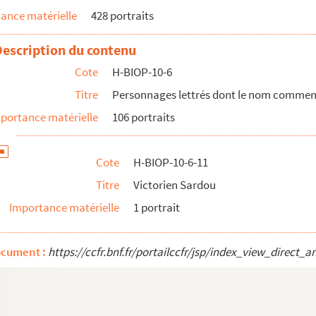
ance matérielle
428 portraits
Description du contenu
Cote
H-BIOP-10-6
Titre
Personnages lettrés dont le nom commence p
portance matérielle
106 portraits
Cote
H-BIOP-10-6-11
Titre
Victorien Sardou
Importance matérielle
1 portrait
ocument :
https://ccfr.bnf.fr/portailccfr/jsp/index_view_dire