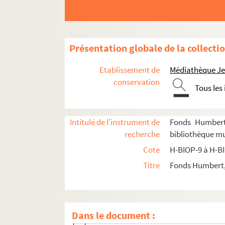
H-BIOP-9. Portraits de personnages du Clerg
H-BIOP-10. Portraits des personnages lettrés
H-BIOP-10-1. Personnages lettrés dont l
Présentation globale de la collecti
H-BIOP-10-2. Personnages lettrés dont 
Etablissement de
Médiathèque Jea
H-BIOP-10-3. Personnages lettrés dont le
conservation
Tous les
H-BIOP-10-4. Personnages lettrés dont l
H-BIOP-10-5. Personnages lettrés dont l
Intitulé de l'instrument de
Fonds Humbert 
H-BIOP-10-6. Personnages lettrés dont le no
recherche
bibliothèque mun
H-BIOP-10-6-1. Sainte-Beuve
Cote
H-BIOP-9 à H-B
H-BIOP-10-6-2. Saluste
Titre
Fonds Humbert, 
H-BIOP-10-6-3. George Sand
H-BIOP-10-6-4. George Sand
H-BIOP-10-6-5. Francisque Sarcey
Dans le document :
H-BIOP-10-6-6. Francisque Sarcey