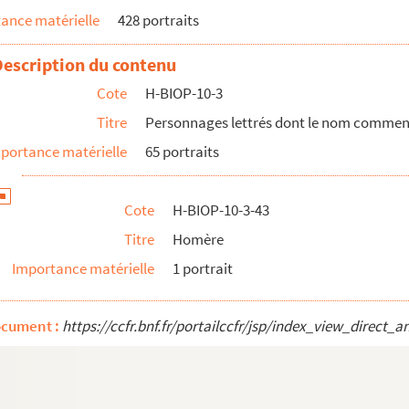
ance matérielle
428 portraits
Description du contenu
Cote
H-BIOP-10-3
Titre
Personnages lettrés dont le nom commence p
portance matérielle
65 portraits
Cote
H-BIOP-10-3-43
Titre
Homère
Importance matérielle
1 portrait
ocument :
https://ccfr.bnf.fr/portailccfr/jsp/index_view_dire