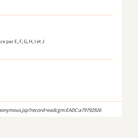
ar E, F, G, H, I et J
ct_anonymous.jsp?record=eadcgm:EADC:a79792926