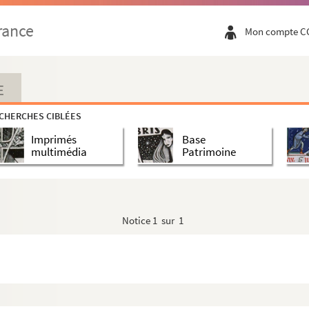
rance
Mon compte C
E
CHERCHES CIBLÉES
Imprimés
Base
multimédia
Patrimoine
Notice
1 sur 1