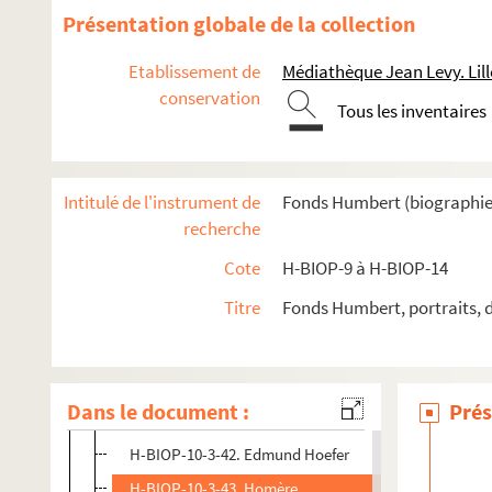
H-BIOP-10-3-29. Madame Guizot, mère
Présentation globale de la collection
H-BIOP-10-3-30. F. Guizot
Etablissement de
Médiathèque Jean Levy. Lill
H-BIOP-10-3-31. Gyp, comtesse de Martel
conservation
Tous les inventaires
H-BIOP-10-3-32. Hacklander
H-BIOP-10-3-33. Ludovic Halévy, de l'académie franç
H-BIOP-10-3-34. Ludovic Halévy, de l'académie franç
Intitulé de l'instrument de
Fonds Humbert (biographies 
H-BIOP-10-3-35. Hennequin
recherche
H-BIOP-10-3-36. José Maria de Hérédia, de l'Académi
Cote
H-BIOP-9 à H-BIOP-14
H-BIOP-10-3-37. D'Héricault
Titre
Fonds Humbert, portraits, 
H-BIOP-10-3-38. Paul Hervieu
H-BIOP-10-3-39. Georg Herwegh
H-BIOP-10-3-40. Jules Hetzel
Dans le document :
Prés
H-BIOP-10-3-41. Jules Hetzel
H-BIOP-10-3-42. Edmund Hoefer
H-BIOP-10-3-43. Homère