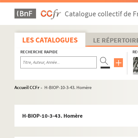
H-BIOP-10-3-15. Paul Féval
Catalogue collectif de F
H-BIOP-10-3-16. Paul Féval
H-BIOP-10-3-17. Ferdinand Freiligrath
H-BIOP-10-3-18. Emile Gaboriau
LES CATALOGUES
LE RÉPERTOIR
H-BIOP-10-3-19. Théophile Gautier
RECHERCHE RAPIDE
RE
H-BIOP-10-3-20. Théophile Gautier
H-BIOP-10-3-21. Chaise du poète Gay
H-BIOP-10-3-22. Madame Emile de Girardin
H-BIOP-10-3-23. Monsieur Emile de Girardin
Accueil CCFr
H-BIOP-10-3-43. Homère
>
H-BIOP-10-3-24. Goethe
H-BIOP-10-3-25. Emmanuel Gonzales
H-BIOP-10-3-26. Emmanuel Gonzales
H-BIOP-10-3-43. Homère
H-BIOP-10-3-27. Gouffé
H-BIOP-10-3-28. P. Guérin