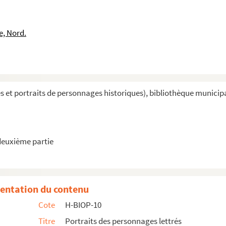
e, Nord.
aise
aise
et portraits de personnages historiques), bibliothèque municipale 
e
deuxième partie
entation du contenu
Cote
H-BIOP-10
Titre
Portraits des personnages lettrés