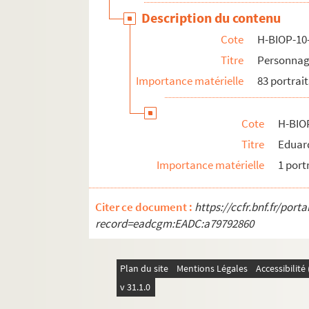
H-BIOP-11. Portraits des personnages de théâ
Description du contenu
H-BIOP-12. Portraits d'artistes : arts, peintu
Cote
H-BIOP-10
H-BIOP-13. Portraits de musiciens
Titre
Personnage
H-BIOP-14. Portraits de scientifiques
Importance matérielle
83 portrait
Cote
H-BIO
Titre
Eduar
Importance matérielle
1 port
Citer ce document :
https://ccfr.bnf.fr/por
record=eadcgm:EADC:a79792860
Plan du site
Mentions Légales
Accessibilit
v 31.1.0