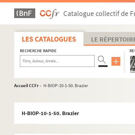
H-BIOP-10-1-13. Théodore Aubanel
Catalogue collectif de F
H-BIOP-10-1-14. Théodore Aubanel
H-BIOP-10-1-15. Théodore Aubanel
H-BIOP-10-1-16. Emile Augier
LES CATALOGUES
LE RÉPERTOIR
H-BIOP-10-1-17. Emile Augier
RECHERCHE RAPIDE
RE
H-BIOP-10-1-18. Félix Arvers
H-BIOP-10-1-19. Lord Bacon
H-BIOP-10-1-20. Walter Bagehot
H-BIOP-10-1-21. Joanna Baillie
Accueil CCFr
H-BIOP-10-1-50. Brazier
>
H-BIOP-10-1-22. Joanna Baillie
H-BIOP-10-1-23. De Balzac
H-BIOP-10-1-24. Jules Barbier
H-BIOP-10-1-50. Brazier
H-BIOP-10-1-25. Maurice Barrès
H-BIOP-10-1-26. Théodore Barrière