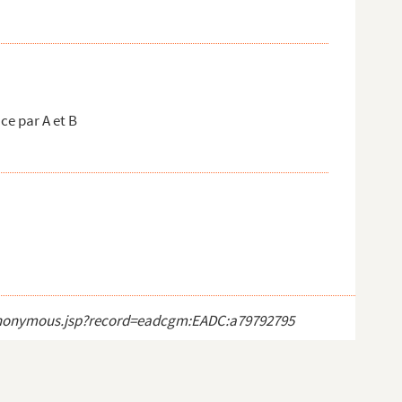
e par A et B
ct_anonymous.jsp?record=eadcgm:EADC:a79792795