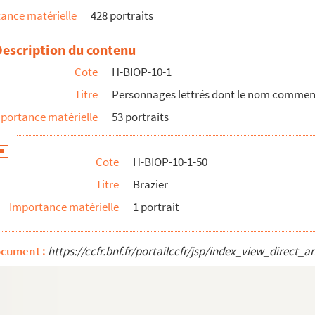
ance matérielle
428 portraits
Description du contenu
Cote
H-BIOP-10-1
Titre
Personnages lettrés dont le nom commenc
portance matérielle
53 portraits
Cote
H-BIOP-10-1-50
Titre
Brazier
Importance matérielle
1 portrait
ocument :
https://ccfr.bnf.fr/portailccfr/jsp/index_view_dire
ce par C et D
par E, F, G, H, I et J