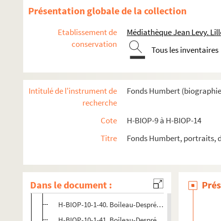
H-BIOP-10-1-27. Beaumarchais
Présentation globale de la collection
H-BIOP-10-1-28. Béelard
Etablissement de
Médiathèque Jean Levy. Lill
H-BIOP-10-1-29. Béranger
conservation
Tous les inventaires
H-BIOP-10-1-30. Béranger
H-BIOP-10-1-31. Béranger
H-BIOP-10-1-32. Béranger
Intitulé de l'instrument de
Fonds Humbert (biographies 
H-BIOP-10-1-33. Béranger
recherche
H-BIOP-10-1-34. Bernardin de Saint-Pierre
Cote
H-BIOP-9 à H-BIOP-14
H-BIOP-10-1-35. Bievre
Titre
Fonds Humbert, portraits, 
H-BIOP-10-1-36. Adam Billaut
H-BIOP-10-1-37. Bitaubé
H-BIOP-10-1-38. Le chevalier de Blamont
Dans le document :
Prés
H-BIOP-10-1-39. Boileau-Despréaux
H-BIOP-10-1-40. Boileau-Despréaux
H-BIOP-10-1-41. Boileau-Despréaux