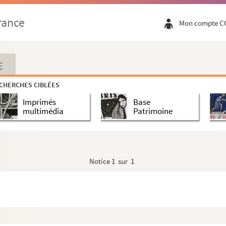
rance
Mon compte C
E
CHERCHES CIBLÉES
Imprimés
Base
multimédia
Patrimoine
Notice
1 sur 1