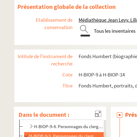
Présentation globale de la collection
Etablissement de
Médiathèque Jean Levy. Lill
conservation
Tous les inventaires
Intitulé de l'instrument de
Fonds Humbert (biographies 
recherche
Cote
H-BIOP-9 à H-BIOP-14
Titre
Fonds Humbert, portraits, 
H-BIOP-9. Portraits de personnages du Clergé
H-BIOP-9-1. Personnages du clergé dont le nom comme
H-BIOP-9-2. Personnages du clergé dont le nom commen
Dans le document :
Prés
H-BIOP-9-3. Personnages du clergé dont le nom commenc
H-BIOP-9-4. Personnages du clergé dont le nom comme
H-BIOP-9-5. Personnages du clergé dont le nom commence