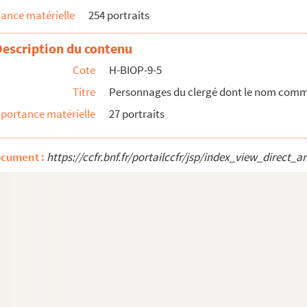
ance matérielle
254 portraits
Description du contenu
Cote
H-BIOP-9-5
Titre
Personnages du clergé dont le nom commen
portance matérielle
27 portraits
omas
ocument :
https://ccfr.bnf.fr/portailccfr/jsp/index_view_dire
ue d'Arras
 évêque de Séez