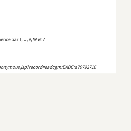
ce par T, U, V, W et Z
ct_anonymous.jsp?record=eadcgm:EADC:a79792716