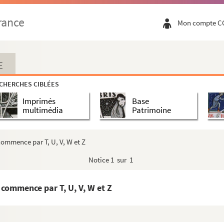
rance
Mon compte C
E
CHERCHES CIBLÉES
Imprimés
Base
multimédia
Patrimoine
ommence par T, U, V, W et Z
Notice
1 sur 1
commence par T, U, V, W et Z