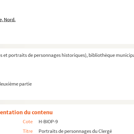
e, Nord.
et portraits de personnages historiques), bibliothèque municipale 
deuxième partie
nce par A, B et C
ce par D, E, F, G et H
entation du contenu
e par I, J, K, L et P
Cote
H-BIOP-9
nce par Q, R et S
Titre
Portraits de personnages du Clergé
 par T, U, V, W et Z