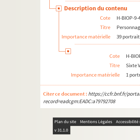
Description du contenu
Cote
H-BIOP-9-
Titre
Personnage
Importance matérielle
39 portrait
Cote
H-BIO
Titre
Sixte 
Importance matérielle
1 port
Citer ce document :
https://ccfr.bnf.fr/por
record=eadcgm:EADC:a79792708
Plan du site
Mentions Légales
Accessibilit
v 31.1.0