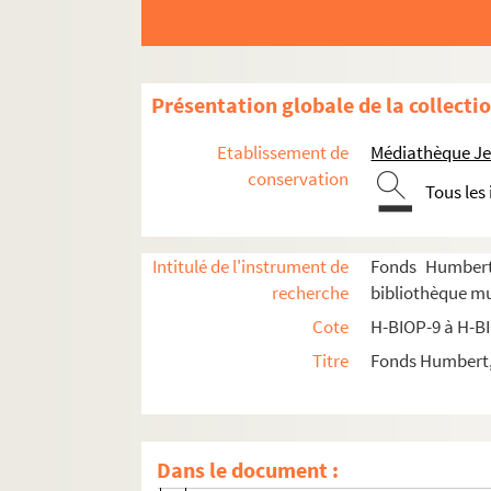
H-BIOP-9-4-8. François-Marie-Benjamin
H-BIOP-9-4-9. Cardinal Richelieu
H-BIOP-9-4-10. Cardinal Richelieu
Présentation globale de la collecti
H-BIOP-9-4-11. Cardinal Richelieu
H-BIOP-9-4-12. Cardinal Richelieu
Etablissement de
Médiathèque Jea
H-BIOP-9-4-13. Monseigneur Ridel
conservation
Tous les
H-BIOP-9-4-14. Monseigneur Jean Joseph
H-BIOP-9-4-15. Cardinal de Rohan
Intitulé de l'instrument de
Fonds Humbert 
H-BIOP-9-4-16. Johannes Ronge, réform
recherche
bibliothèque mun
H-BIOP-9-4-17. Monseigneur Louis Rotel
Cote
H-BIOP-9 à H-B
H-BIOP-9-4-18. Monseigneur Louis Rotell
Titre
Fonds Humbert, 
H-BIOP-9-4-19. Santeuil
H-BIOP-9-4-20. Monseigneur Satre
H-BIOP-9-4-21. J. Savonarol
Dans le document :
H-BIOP-9-4-22. Le Père Schwindenham