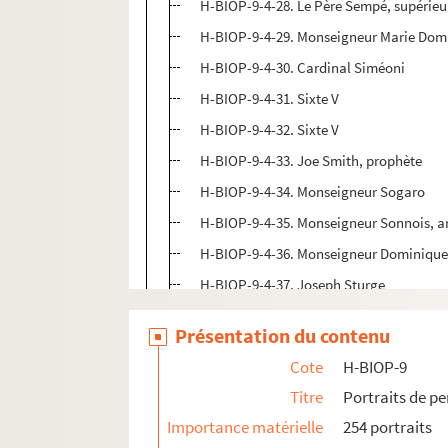
H-BIOP-9-4-28. Le Père Sempé, supérieu
H-BIOP-9-4-29. Monseigneur Marie Domi
H-BIOP-9-4-30. Cardinal Siméoni
H-BIOP-9-4-31. Sixte V
H-BIOP-9-4-32. Sixte V
H-BIOP-9-4-33. Joe Smith, prophète
H-BIOP-9-4-34. Monseigneur Sogaro
H-BIOP-9-4-35. Monseigneur Sonnois, 
H-BIOP-9-4-36. Monseigneur Dominique
H-BIOP-9-4-37. Joseph Sturge
H-BIOP-9-4-38. John Bird Sumner, arch
Présentation du contenu
H-BIOP-9-4-39. Révérend Sydney Smith
Cote
H-BIOP-9
H-BIOP-9-5. Personnages du clergé dont 
Titre
Portraits de p
H-BIOP-10. Portraits des personnages lettrés
Importance matérielle
254 portraits