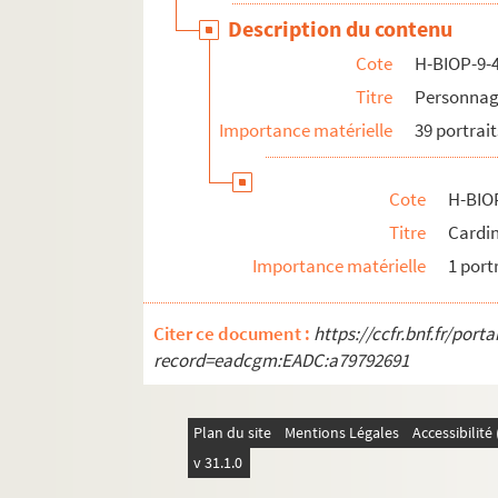
H-BIOP-11. Portraits des personnages de théâ
Description du contenu
H-BIOP-12. Portraits d'artistes : arts, peintu
Cote
H-BIOP-9-
H-BIOP-13. Portraits de musiciens
Titre
Personnage
H-BIOP-14. Portraits de scientifiques
Importance matérielle
39 portrait
Cote
H-BIO
Titre
Cardi
Importance matérielle
1 port
Citer ce document :
https://ccfr.bnf.fr/por
record=eadcgm:EADC:a79792691
Plan du site
Mentions Légales
Accessibilit
v 31.1.0