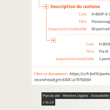
H-BIOP-13. Portraits de musiciens
Description du contenu
H-BIOP-14. Portraits de scientifiques
Cote
H-BIOP-9-
Titre
Personnage
Importance matérielle
65 portrait
Cote
H-BIO
Titre
Pie IX
Importance matérielle
1 port
Citer ce document :
https://ccfr.bnf.fr/por
record=eadcgm:EADC:a79792654
Plan du site
Mentions Légales
Accessibilit
v 31.1.0