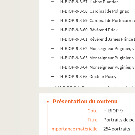
H-BIOP-9-3-57. L'abbé Plantier
H-BIOP-9-3-58. Cardinal de Polignac
H-BIOP-9-3-59. Cardinal de Portocarrer
H-BIOP-9-3-60. Révérend Prick
H-BIOP-9-3-61. Révérend James Prince 
H-BIOP-9-3-62. Monseigneur Puginier, v
H-BIOP-9-3-63. Monseigneur Puginier, v
H-BIOP-9-3-64. Monseigneur Puginier, v
H-BIOP-9-3-65. Docteur Pusey
H-BIOP-9-4. Personnages du clergé dont
H-BIOP-9-5. Personnages du clergé dont 
Présentation du contenu
H-BIOP-10. Portraits des personnages lettrés
Cote
H-BIOP-9
H-BIOP-11. Portraits des personnages de théâ
Titre
Portraits de p
H-BIOP-12. Portraits d'artistes : arts, peintu
Importance matérielle
254 portraits