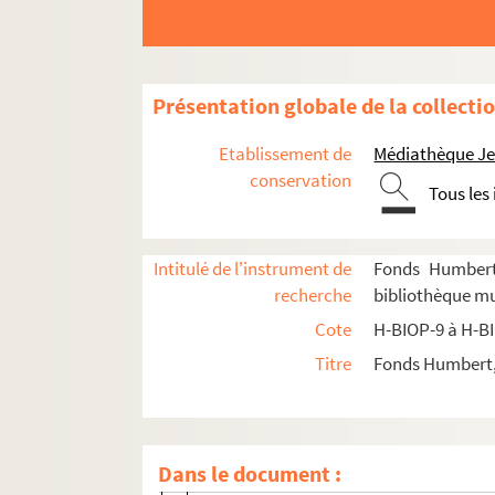
Présentation globale de la collecti
H-BIOP-9. Portraits de personnages du Clergé
Etablissement de
Médiathèque Jea
H-BIOP-9-1. Personnages du clergé dont
conservation
Tous les
H-BIOP-9-2. Personnages du clergé dont 
H-BIOP-9-3. Personnages du clergé dont le 
Intitulé de l'instrument de
Fonds Humbert 
H-BIOP-9-3-1. Innocent VIII, pape
recherche
bibliothèque mun
H-BIOP-9-3-2. Frère Irlide
Cote
H-BIOP-9 à H-B
H-BIOP-9-3-3. Monseigneur Jauffret, anc
Titre
Fonds Humbert, 
H-BIOP-9-3-4. Frère Joseph
H-BIOP-9-3-5. Jules II
H-BIOP-9-3-6. Jules II
Dans le document :
H-BIOP-9-3-7. Jules III