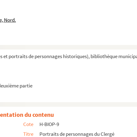
e, Nord.
 Reims
êque d'Aix
et portraits de personnages historiques), bibliothèque municipale 
, évêque de Versailles
deuxième partie
e des Pairs
entation du contenu
Cote
H-BIOP-9
rchevêque de Paris
Titre
Portraits de personnages du Clergé
rchevêque de Paris