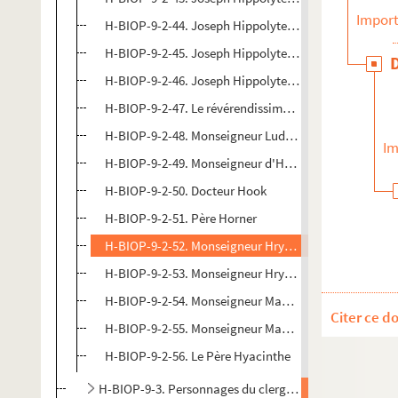
Import
H-BIOP-9-2-44. Joseph Hippolyte, cardinal Guibert, a
H-BIOP-9-2-45. Joseph Hippolyte, cardinal Guibert, a
H-BIOP-9-2-46. Joseph Hippolyte, cardinal Guibert, a
H-BIOP-9-2-47. Le révérendissime Guido de Cortone
H-BIOP-9-2-48. Monseigneur Ludwig Guyomard
Im
H-BIOP-9-2-49. Monseigneur d'Herbomez
H-BIOP-9-2-50. Docteur Hook
H-BIOP-9-2-51. Père Horner
H-BIOP-9-2-52. Monseigneur Hryniewiecki, évêque exi
H-BIOP-9-2-53. Monseigneur Hryniewiecki, évêque exi
H-BIOP-9-2-54. Monseigneur Maurice d'Hulst, député 
Citer ce d
H-BIOP-9-2-55. Monseigneur Maurice d'Hulst, député 
H-BIOP-9-2-56. Le Père Hyacinthe
H-BIOP-9-3. Personnages du clergé dont le nom commenc