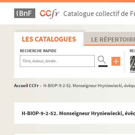
H-BIOP-9-2-15. Monseigneur Nicolaus Fiot
Catalogue collectif de F
H-BIOP-9-2-16. Monseigneur E. Flechier
H-BIOP-9-2-17. Monseigneur G. Fletcher
H-BIOP-9-2-18. Monseigneur Forcade
LES CATALOGUES
LE RÉPERTOIR
H-BIOP-9-2-19. Le cardinal Foulon, archevêque de Ly
RECHERCHE RAPIDE
RE
H-BIOP-9-2-20. Monseigneur Freppel
H-BIOP-9-2-21. Monseigneur Freppel
H-BIOP-9-2-22. Monseigneur Freppel
H-BIOP-9-2-23. Monseigneur Frérot, évêque d'Angou
Accueil CCFr
H-BIOP-9-2-52. Monseigneur Hryniewiecki, évêque
>
H-BIOP-9-2-24. Monseigneur Dominic Fribarne
H-BIOP-9-2-25. Docteur Fulford, évêque de Montréal
H-BIOP-9-2-26. Monseigneur Galabert, fondateur des 
H-BIOP-9-2-52. Monseigneur Hryniewiecki, évêqu
H-BIOP-9-2-27. L'abbé Garnier
H-BIOP-9-2-28. Monseigneur Noël Mathieu Victor Mar