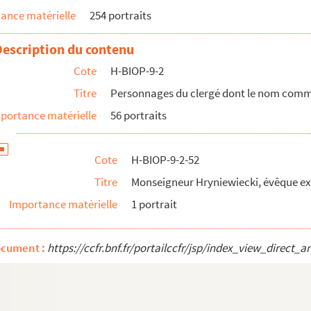
ance matérielle
254 portraits
rchevêque de Paris
rchevêque de Paris
Description du contenu
rchevêque de Paris
Cote
H-BIOP-9-2
Titre
Personnages du clergé dont le nom commen
portance matérielle
56 portraits
Cote
H-BIOP-9-2-52
Titre
Monseigneur Hryniewiecki, évêque exi
lé de Vilna
Importance matérielle
1 portrait
lé de Vilna
de Brest
ocument :
https://ccfr.bnf.fr/portailccfr/jsp/index_view_dire
de Brest
e par I, J, K, L et P