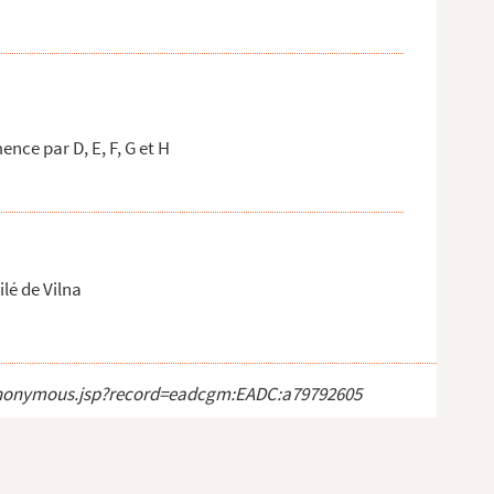
ce par D, E, F, G et H
lé de Vilna
ct_anonymous.jsp?record=eadcgm:EADC:a79792605