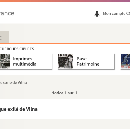
rance
Mon compte C
E
on
CHERCHES CIBLÉES
Imprimés
Base
multimédia
Patrimoine
lême
 exilé de Vilna
Notice
1 sur 1
missions des Augustins de l'Assomption en Orient
e exilé de Vilna
ie Gaussail, évêque d'Oran