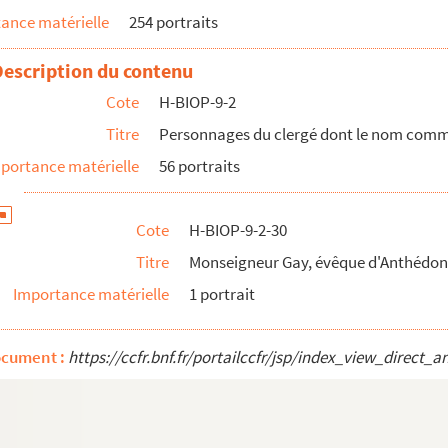
ance matérielle
254 portraits
Description du contenu
 Reims
Cote
H-BIOP-9-2
êque d'Aix
Titre
Personnages du clergé dont le nom commen
, évêque de Versailles
portance matérielle
56 portraits
Cote
H-BIOP-9-2-30
Titre
Monseigneur Gay, évêque d'Anthédon
Importance matérielle
1 portrait
e des Pairs
ocument :
https://ccfr.bnf.fr/portailccfr/jsp/index_view_dire
rchevêque de Paris
rchevêque de Paris
rchevêque de Paris