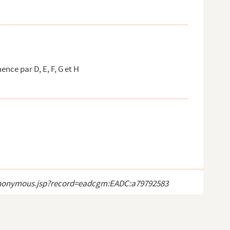
ce par D, E, F, G et H
ct_anonymous.jsp?record=eadcgm:EADC:a79792583