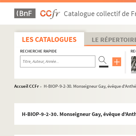
H-BIOP-9-2-2. L'abbé Edgeworth
Catalogue collectif de F
H-BIOP-9-2-3. L'abbé de l'Epée
H-BIOP-9-2-4. Frère Eugène Marie, directeur de l'inst
H-BIOP-9-2-5. Monseigneur Pierre Frédéric Fallières
LES CATALOGUES
LE RÉPERTOIR
H-BIOP-9-2-6. Monseigneur Faurrie
RECHERCHE RAPIDE
RE
H-BIOP-9-2-7. Monseigneur Amand Joseph Fava
H-BIOP-9-2-8. Monseigneur Amand Joseph Fava
H-BIOP-9-2-9. Monseigneur Fayet, évêque d'Orléans
H-BIOP-9-2-10. Fénélon
Accueil CCFr
H-BIOP-9-2-30. Monseigneur Gay, évêque d'Anth
>
H-BIOP-9-2-11. Fénélon
H-BIOP-9-2-12. Monseigneur Ferrata, nonce apostoli
H-BIOP-9-2-13. Cardinal Ferretti
H-BIOP-9-2-30. Monseigneur Gay, évêque d'Ant
H-BIOP-9-2-14. Monseigneur Fialkowski, archevêque 
H-BIOP-9-2-15. Monseigneur Nicolaus Fiot