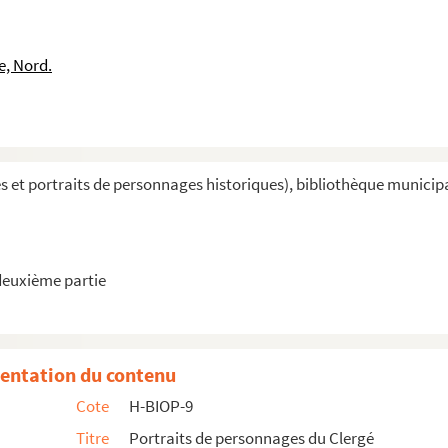
e, Nord.
on
et portraits de personnages historiques), bibliothèque municipale 
lême
deuxième partie
missions des Augustins de l'Assomption en Orient
entation du contenu
ie Gaussail, évêque d'Oran
Cote
H-BIOP-9
Titre
Portraits de personnages du Clergé