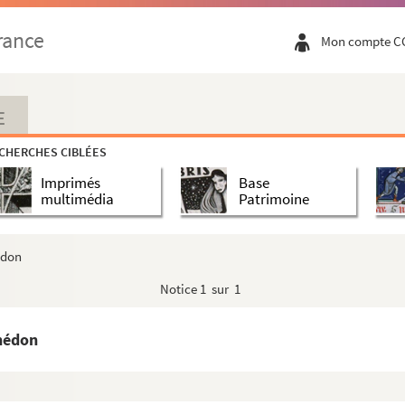
rance
Mon compte C
itut agricole de Beauvais
E
CHERCHES CIBLÉES
Imprimés
Base
multimédia
Patrimoine
édon
Notice
1 sur 1
que
hédon
de Varsovie