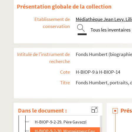
H-BIOP-9-2-16. Monseigneur E. Flechier
Présentation globale de la collection
H-BIOP-9-2-17. Monseigneur G. Fletcher
Etablissement de
Médiathèque Jean Levy. Lill
H-BIOP-9-2-18. Monseigneur Forcade
conservation
Tous les inventaires
H-BIOP-9-2-19. Le cardinal Foulon, archevêque de Ly
H-BIOP-9-2-20. Monseigneur Freppel
H-BIOP-9-2-21. Monseigneur Freppel
Intitulé de l'instrument de
Fonds Humbert (biographies 
H-BIOP-9-2-22. Monseigneur Freppel
recherche
H-BIOP-9-2-23. Monseigneur Frérot, évêque d'Angou
Cote
H-BIOP-9 à H-BIOP-14
H-BIOP-9-2-24. Monseigneur Dominic Fribarne
Titre
Fonds Humbert, portraits, 
H-BIOP-9-2-25. Docteur Fulford, évêque de Montréal
H-BIOP-9-2-26. Monseigneur Galabert, fondateur des 
H-BIOP-9-2-27. L'abbé Garnier
Dans le document :
Prés
H-BIOP-9-2-28. Monseigneur Noël Mathieu Victor Mar
H-BIOP-9-2-29. Père Gavazzi
H-BIOP-9-2-30. Monseigneur Gay, évêque d'Anthédon