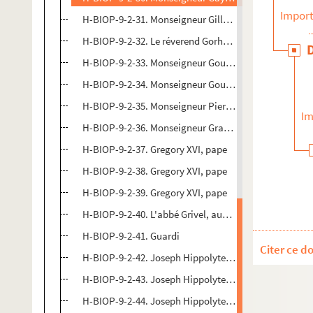
Import
H-BIOP-9-2-31. Monseigneur Gilly, évêque de Nimes
H-BIOP-9-2-32. Le réverend Gorham
H-BIOP-9-2-33. Monseigneur Gousset, archevêque de
H-BIOP-9-2-34. Monseigneur Gouthe-Soulard, archev
H-BIOP-9-2-35. Monseigneur Pierre Antoine Paul Goux
Im
H-BIOP-9-2-36. Monseigneur Grandin
H-BIOP-9-2-37. Gregory XVI, pape
H-BIOP-9-2-38. Gregory XVI, pape
H-BIOP-9-2-39. Gregory XVI, pape
H-BIOP-9-2-40. L'abbé Grivel, aumonier de la Chambr
H-BIOP-9-2-41. Guardi
Citer ce d
H-BIOP-9-2-42. Joseph Hippolyte, cardinal Guibert, a
H-BIOP-9-2-43. Joseph Hippolyte, cardinal Guibert, a
H-BIOP-9-2-44. Joseph Hippolyte, cardinal Guibert, a