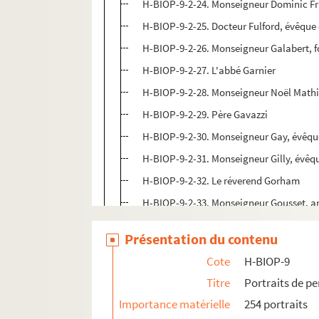
H-BIOP-9-2-24. Monseigneur Dominic Fr
H-BIOP-9-2-25. Docteur Fulford, évêque
H-BIOP-9-2-26. Monseigneur Galabert, f
H-BIOP-9-2-27. L'abbé Garnier
H-BIOP-9-2-28. Monseigneur Noël Mathie
H-BIOP-9-2-29. Père Gavazzi
H-BIOP-9-2-30. Monseigneur Gay, évêq
H-BIOP-9-2-31. Monseigneur Gilly, évêq
H-BIOP-9-2-32. Le réverend Gorham
H-BIOP-9-2-33. Monseigneur Gousset, a
H-BIOP-9-2-34. Monseigneur Gouthe-Sou
Présentation du contenu
H-BIOP-9-2-35. Monseigneur Pierre Anto
Cote
H-BIOP-9
H-BIOP-9-2-36. Monseigneur Grandin
Titre
Portraits de p
H-BIOP-9-2-37. Gregory XVI, pape
Importance matérielle
254 portraits
H-BIOP-9-2-38. Gregory XVI, pape