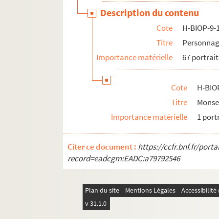
Description du contenu
Cote
H-BIOP-9-
Titre
Personnage
Importance matérielle
67 portrait
Cote
H-BIO
Titre
Monse
Importance matérielle
1 port
Citer ce document :
https://ccfr.bnf.fr/por
record=eadcgm:EADC:a79792546
Plan du site
Mentions Légales
Accessibilit
v 31.1.0