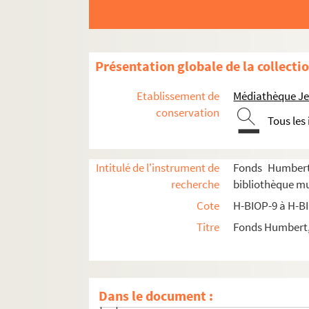
H-BIOP-9-1-39. Monseigneur Marie Camil
H-BIOP-9-1-40. Monseigneur Marie Camil
H-BIOP-9-1-41. Docteur Bunting
Présentation globale de la collecti
H-BIOP-9-1-42. monseigneur de Cabrière
H-BIOP-9-1-43. Monseigneur Caraguel
Etablissement de
Médiathèque Jea
H-BIOP-9-1-44. Carlis, archevêque de T
conservation
Tous les
H-BIOP-9-1-45. Monseigneur Casanelli d'
H-BIOP-9-1-46. Monseigneur Casanelli d'
Intitulé de l'instrument de
Fonds Humbert 
H-BIOP-9-1-47. Monseigneur Clovis Nic
recherche
bibliothèque mun
H-BIOP-9-1-48. Monseigneur Clovis Nic
Cote
H-BIOP-9 à H-B
H-BIOP-9-1-49. Monseigneur Caverot, a
Titre
Fonds Humbert, 
H-BIOP-9-1-50. Louis Marie Joseph Eus
H-BIOP-9-1-51. Johann Baptist Cazet
H-BIOP-9-1-52. Le Père de la Chaise
Dans le document :
H-BIOP-9-1-53. Docteur Chalmers