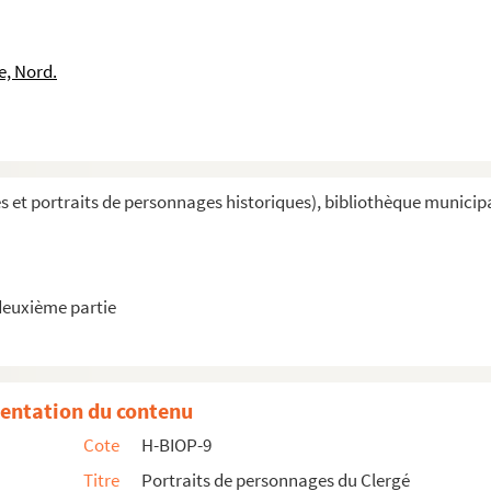
e, Nord.
 par A, B et C
et portraits de personnages historiques), bibliothèque municipale 
s
deuxième partie
doyen des évêques de France
, fondateur et supérieur général des Augustin de l'Assomption
entation du contenu
Cote
H-BIOP-9
Titre
Portraits de personnages du Clergé
ran et de la Rochelle, archevêque nommé de Sens