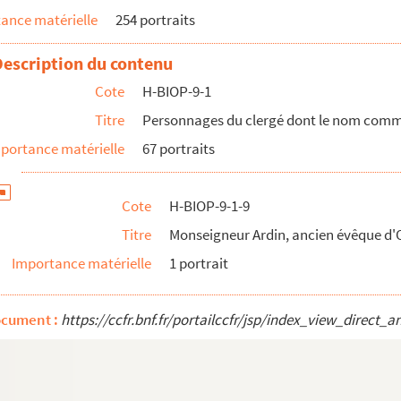
ance matérielle
254 portraits
 Toulouse
ay, archevêque de Vienne puis de Bordeaux
Description du contenu
arméniens
Cote
H-BIOP-9-1
e Benjamin Baduel
Titre
Personnages du clergé dont le nom comme
portance matérielle
67 portraits
olier, évêque de Mende
olier, évêque de Mende
Cote
H-BIOP-9-1-9
Titre
Monseigneur Ardin, ancien évêque d'
Importance matérielle
1 portrait
ocument :
https://ccfr.bnf.fr/portailccfr/jsp/index_view_dire
e Sens