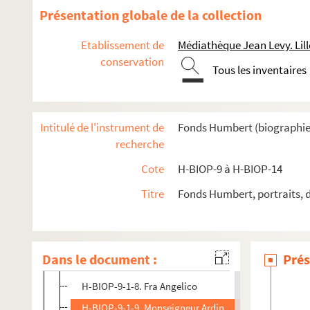
Présentation globale de la collection
Etablissement de
Médiathèque Jean Levy. Lill
conservation
Tous les inventaires
H-BIOP-9. Portraits de personnages du Clergé
H-BIOP-9-1. Personnages du clergé dont le nom commence
Intitulé de l'instrument de
Fonds Humbert (biographies 
H-BIOP-9-1-1. Monseigneur Affre, archevèque de Pari
recherche
H-BIOP-9-1-2. Giacinta Achili
Cote
H-BIOP-9 à H-BIOP-14
H-BIOP-9-1-3. Agathon, pape
Titre
Fonds Humbert, portraits, 
H-BIOP-9-1-4. Alexandre VIII
H-BIOP-9-1-5. Monseigneur Allou, évêque de Meaux, 
H-BIOP-9-1-6. Emmanuel Joseph Marie Maurice d'Alzon
Dans le document :
Prés
H-BIOP-9-1-7. Anderledy, nouveau général Jésuite
H-BIOP-9-1-8. Fra Angelico
H-BIOP-9-1-9. Monseigneur Ardin, ancien évêque d'O