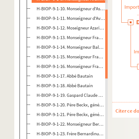
Import
H-BIOP-9-1-10. Monseigneur d'Astros, archevêque de
H-BIOP-9-1-11. Monseigneur d'Aviau du Bois de Sanz
H-BIOP-9-1-12. Moseigneur Azarian, patriarche des 
H-BIOP-9-1-13. Monseigneur François Marie Ambrois
H-BIOP-9-1-14. Monseigneur Balsieper
Im
H-BIOP-9-1-15. Monseigneur François-Narcisse Baptif
H-BIOP-9-1-16. Monseigneur François-Narcisse Baptif
H-BIOP-9-1-17. Abbé Bautain
H-BIOP-9-1-18. Abbé Bautain
H-BIOP-9-1-19. Gaspard Claude Béchet
H-BIOP-9-1-20. Père Beckx, général des Jésuites
Citer ce d
H-BIOP-9-1-21. Père Beckx, général des Jésuites
H-BIOP-9-1-22. Monseigneur Bernadou, archevêque d
H-BIOP-9-1-23. Frère Bernardinus a Portu Romatino