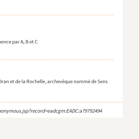
nce par A, B et C
Oran et de la Rochelle, archevêque nommé de Sens
ct_anonymous.jsp?record=eadcgm:EADC:a79792494