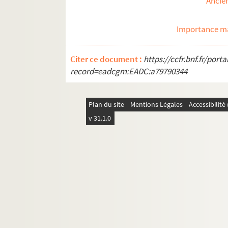
Ancie
Importance ma
Citer ce document :
https://ccfr.bnf.fr/por
record=eadcgm:EADC:a79790344
Plan du site
Mentions Légales
Accessibilit
v 31.1.0