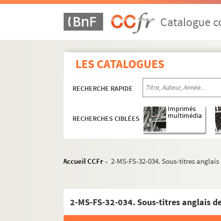
Dessins et caricatures
Catalogue co
Adaptations cinématographiques
Scénario de film pour Louise (proj
Projets de film pour Louise (non r
LES CATALOGUES
Louise, film d'Abel Gance (1938), ave
RECHERCHE RAPIDE
Premiers pourparlers
4-MS-FS-32-0104. Correspondance
Imprimés
multimédia
RECHERCHES CIBLÉES
4-MS-FS-32-0105. Correspondance 
Correspondance avec Grace Mo
Scénarii
Accueil CCFr
2-MS-FS-32-034. Sous-titres anglais
>
4-MS-FS-32-0116(1). Dossier 
4-MS-FS-32-0116(2). Dossier 
2-MS-FS-32-034. Sous-titres anglais d
4-MS-FS-32-0116(3). Dossier 
4-MS-FS-32-0116(4). Dossier 