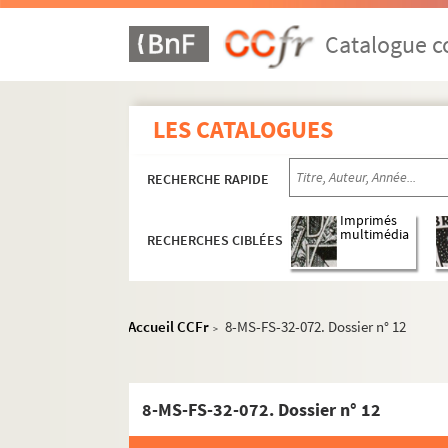
Catalogue co
Oeuvres de Gustave Charpentier
LES CATALOGUES
Cantate du Prix du Rome : Didon (1887)
RECHERCHE RAPIDE
La vie du poète (1888)
Impressions d'Italie (1889)
Imprimés
multimédia
RECHERCHES CIBLÉES
Poèmes chantés (1895)
Le couronnement de la Muse (1897)
Louise (1900)
Accueil CCFr
8-MS-FS-32-072. Dossier n° 12
>
Composition et livret de Louise
Traductions étrangères de
Louise
8-MS-FS-32-072. Dossier n° 12
Productions de
Louise
: généralités, pr
Création (première le 2 février 190