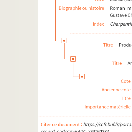
Projets divers
Biographie ou histoire
Roman mus
Correspondance
Gustave Ch
Textes relatifs à Gustave Charpentier
Index
Charpentie
Articles de presse divers
Biographie
Titre
Produ
Titre
Ar
Cote
Ancienne cote
Titre
Importance matérielle
Citer ce document :
https://ccfr.bnf.fr/por
record=eadcgm:EADC:a79790284