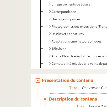
Enregistrements de Louise
Correspondance
Ouvrages imprimés
Photographies des expositions (Franc
Dessins et caricatures
Adaptations cinématographiques
Télévision
Affaire Blois. Radio L.-L. et procès à
Comptabilité relative à la vente de pa
Impression de voyage : Munich (1910)
Présentation du contenu
Julien (1913)
Réflexions sur la musique
Titre
Oeuvres de Gu
Mémoires
Description du contenu
Discours, articles, interviews
Titre
Louise (19