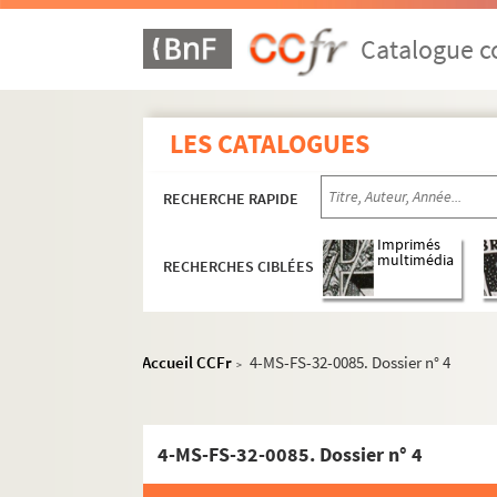
Catalogue co
LES CATALOGUES
RECHERCHE RAPIDE
Imprimés
multimédia
RECHERCHES CIBLÉES
Accueil CCFr
4-MS-FS-32-0085. Dossier n° 4
>
Oeuvres de Gustave Charpentier
Cantate du Prix du Rome : Didon (1887)
4-MS-FS-32-0085. Dossier n° 4
La vie du poète (1888)