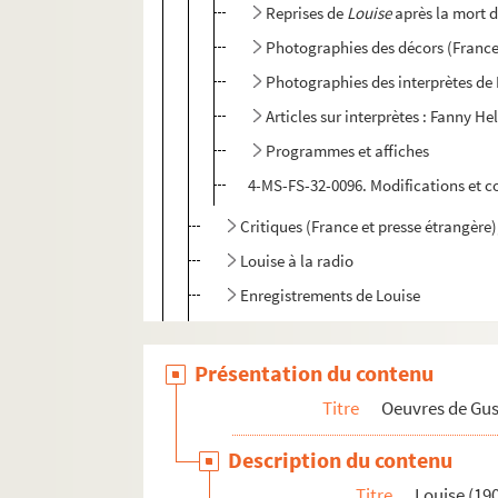
Reprises de
Louise
après la mort 
Photographies des décors (France 
Photographies des interprètes de
Articles sur interprètes : Fanny Hel
Programmes et affiches
4-MS-FS-32-0096. Modifications et 
Critiques (France et presse étrangère
Louise à la radio
Enregistrements de Louise
Correspondance
Ouvrages imprimés
Présentation du contenu
Photographies des expositions (Franc
Titre
Oeuvres de Gu
Dessins et caricatures
Description du contenu
Adaptations cinématographiques
Titre
Louise (19