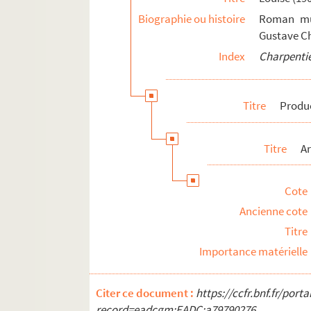
Télévision
Biographie ou histoire
Roman mus
Affaire Blois. Radio L.-L. et procès à
Gustave Ch
Comptabilité relative à la vente de pa
Index
Charpentie
Impression de voyage : Munich (1910)
Julien (1913)
Titre
Produ
Réflexions sur la musique
Mémoires
Titre
Ar
Discours, articles, interviews
Projets divers
Cote
Correspondance
Ancienne cote
Textes relatifs à Gustave Charpentier
Titre
Articles de presse divers
Importance matérielle
Biographie
Citer ce document :
https://ccfr.bnf.fr/por
record=eadcgm:EADC:a79790276