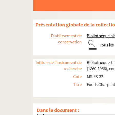
Présentation globale de la collecti
Oeuvres de Gustave Charpentier
Etablissement de
Bibliothèque his
Cantate du Prix du Rome : Didon (1887)
conservation
Tous les
La vie du poète (1888)
Impressions d'Italie (1889)
Poèmes chantés (1895)
Intitulé de l'instrument de
Bibliothèque hi
recherche
(1860-1956), co
Le couronnement de la Muse (1897)
Cote
MS-FS-32
Louise (1900)
Titre
Fonds Charpenti
Composition et livret de Louise
Traductions étrangères de
Louise
Productions de
Louise
: généralités, 
Dans le document :
Critiques (France et presse étrangère