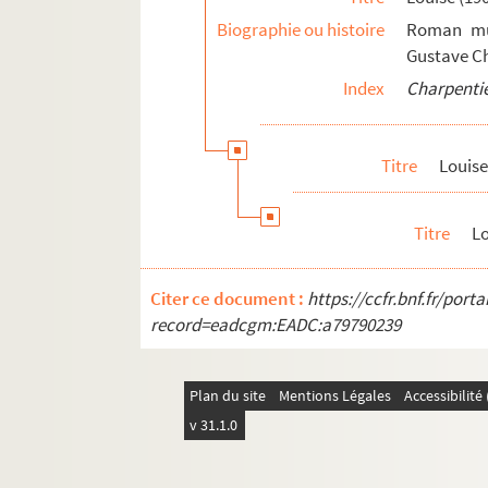
Biographie ou histoire
Roman mus
Gustave Ch
Index
Charpentie
Titre
Louise
Titre
Lo
Citer ce document :
https://ccfr.bnf.fr/por
record=eadcgm:EADC:a79790239
Plan du site
Mentions Légales
Accessibilit
v 31.1.0