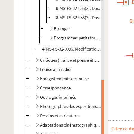
8-MS-FS-32-056(2). Dossier n° 3
8-MS-FS-32-056(3). Dossier n° 4
Bi
Étranger
Programmes petits formats de l'Opéra Co
4-MS-FS-32-0096. Modifications et coupures
Critiques (France et presse étrangère), documents 
Louise à la radio
Enregistrements de Louise
Correspondance
Ouvrages imprimés
Photographies des expositions (France et étranger
Dessins et caricatures
Adaptations cinématographiques
Citer ce d