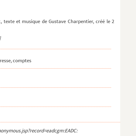
 texte et musique de Gustave Charpentier, créé le 2
]
presse, comptes
t_anonymous.jsp?record=eadcgm:EADC: