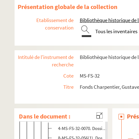
Présentation globale de la collection
Création (première le 2 février 1900)
Louise
à l'Opéra-Comique (sauf cinquantenair
Etablissement de
Bibliothèque historique de la
conservation
Représentations exceptionnelles de
Louise
Tous les inventaires
Louise en province et à l'étranger
Articles de presse
Intitulé de l'instrument de
Bibliothèque historique de 
Grand air de Louise
recherche
Reprises de
Louise
après la mort de Gustave Ch
Cote
MS-FS-32
Photographies des décors (France et étranger) 
Photographies des interprètes de Louise
Titre
Fonds Charpentier, Gustave
Articles sur interprètes : Fanny Heldy, Georges Th
Programmes et affiches
Dans le document :
Prés
Paris et province
4-MS-FS-32-0070. Dossier n° 1
8-MS-FS-32-056(1). Dossier n° 2