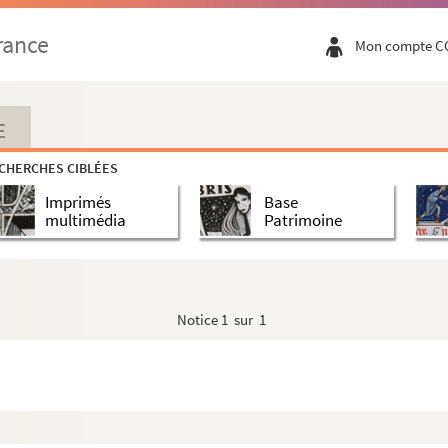
rance
Mon compte C
E
CHERCHES CIBLÉES
Imprimés
Base
multimédia
Patrimoine
Notice
1 sur 1