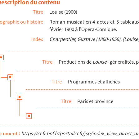
Description du contenu
Titre
Louise (1900)
ographie ou histoire
Roman musical en 4 actes et 5 tableaux,
février 1900 à l'Opéra-Comique.
Index
Charpentier, Gustave (1860-1956). [Louise
mique
Titre
Productions de
Louise
: généralités, 
divers (pourparlers de 1956)
Titre
Programmes et affiches
Titre
Paris et province
)
ocument :
https://ccfr.bnf.fr/portailccfr/jsp/index_view_direc