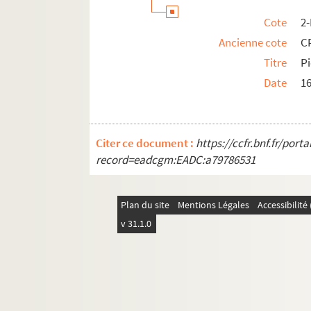
Cote
2
Ancienne cote
C
Titre
Pi
Date
1
Citer ce document :
https://ccfr.bnf.fr/por
record=eadcgm:EADC:a79786531
Plan du site
Mentions Légales
Accessibilit
v 31.1.0