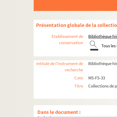
Présentation globale de la collecti
Etablissement de
Bibliothèque his
conservation
Tous les
P. E. Legras. Collection des timbres français
[Lucien Raulet ? et/ou Henri Vivarez ?]. Collect
Intitulé de l'instrument de
Bibliothèque his
recherche
Études sur les papiers timbrés
Cote
MS-FS-33
Ancien Régime. [1re collection]. Timbres de
Titre
Collections de 
Généralité d'Aix
4-MS-FS-33-067. Pour expédition de g
2-MS-FS-33-24. Six deniers (1694), Hui
Dans le document :
4-MS-FS-33-068. I sol IV deniers. Dix d