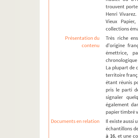
trouvent porte
2-MS-FS-33-74. Généralité de Soissons [p
Henri Vivarez.
2-MS-FS-33-75. Généralité de Toulouse [
Vieux Papier,
2-MS-FS-33-76. Généralité de Tours [pièc
collections ém
4-MS-FS-33-132. Vicomté de Turenne [piè
Présentation du
Très riche en
contenu
d'origine fra
Ancien Régime. [2e collection]. Papier tim
émettrice, p
Ancien Régime. [3e collection : timbres re
chronologique 
La plupart de c
Révolution et 19e siècle
territoire fran
Révolution et 19e siècle. Effets de comme
étant réunis p
8-MS-FS-33-45. "Papier timbré. Nouveau Régi
pris le parti 
4-MS-FS-33-133. Colonies françaises
signaler quel
également dan
Timbres étrangers
papier timbré v
8-MS-6183. Petit ensemble de papiers timbrés fi
Documents en relation
Il existe aussi
échantillons de
à 16
, et une c