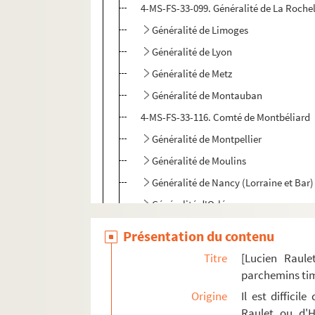
4-MS-FS-33-099. Généralité de La Rochel
Généralité de Limoges
Généralité de Lyon
Généralité de Metz
Généralité de Montauban
4-MS-FS-33-116. Comté de Montbéliard
Généralité de Montpellier
Généralité de Moulins
Généralité de Nancy (Lorraine et Bar)
Généralité d'Orléans
Généralité de Paris
Présentation du contenu
Généralité de Poitiers
Titre
[Lucien Raule
Généralité de Rennes
parchemins ti
Généralité de Riom
Origine
Il est diffici
Raulet ou d'H
Généralité de Rouen