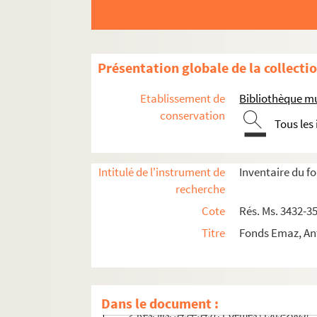
Présentation globale de la collecti
Etablissement de
Bibliothèque mu
conservation
Tous les
Intitulé de l'instrument de
Inventaire du f
recherche
Cote
Rés. Ms. 3432-35
Titre
Fonds Emaz, Ant
Rés. Ms. 3432-3493, 3553-3635. Carnets de note
Rés. Ms. 3494-3518. Brouillons, états préparatoi
Dans le document :
Rés. Ms. 3494-3497. Poèmes (1989-2003)