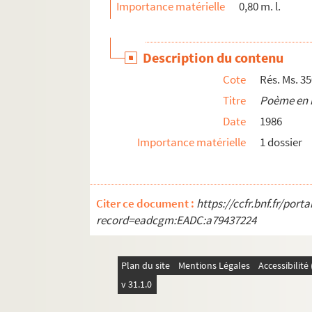
Importance matérielle
0,80 m. l.
Description du contenu
Cote
Rés. Ms. 3
Titre
Poème en 
Date
1986
Importance matérielle
1 dossier
Citer ce document :
https://ccfr.bnf.fr/por
record=eadcgm:EADC:a79437224
Plan du site
Mentions Légales
Accessibilit
v 31.1.0