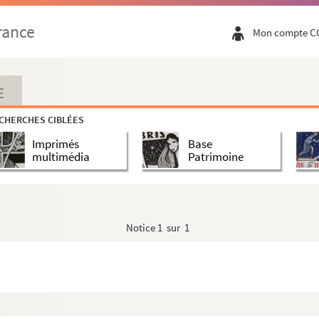
rance
Mon compte C
E
CHERCHES CIBLÉES
Imprimés
Base
multimédia
Patrimoine
Notice
1 sur 1