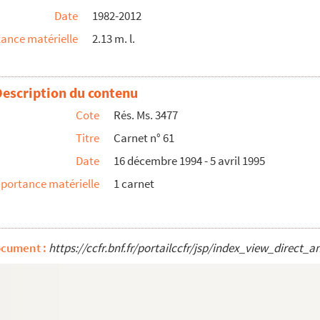
Date
1982-2012
ance matérielle
2.13 m. l.
Description du contenu
Cote
Rés. Ms. 3477
Titre
Carnet n° 61
Date
16 décembre 1994 - 5 avril 1995
portance matérielle
1 carnet
ocument :
https://ccfr.bnf.fr/portailccfr/jsp/index_view_dire