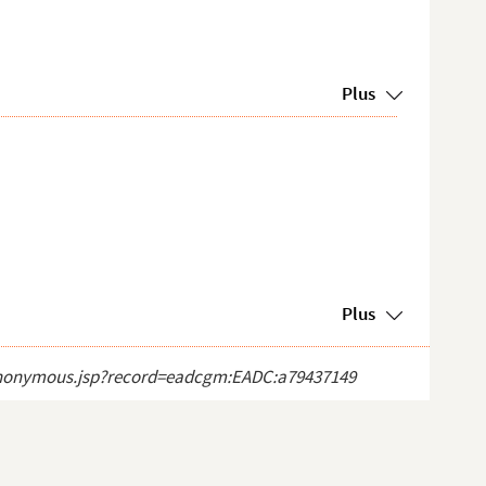
Plus
Plus
ct_anonymous.jsp?record=eadcgm:EADC:a79437149