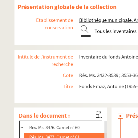
Rés. Ms. 3463. Carnet n° 47
Présentation globale de la collection
Rés. Ms. 3464. Carnet n° 48
Etablissement de
Bibliothèque municipale. A
Rés. Ms. 3465. Carnet n° 49
conservation
Tous les inventaires
Rés. Ms. 3466. Carnet n° 50
Rés. Ms. 3467. Carnet n° 51
Rés. Ms. 3468. Carnet n° 52
Intitulé de l'instrument de
Inventaire du fonds Antoin
Rés. Ms. 3469. Carnet n° 53
recherche
Rés. Ms. 3470. Carnet n° 54
Cote
Rés. Ms. 3432-3539 ; 3553-36
Rés. Ms. 3471. Carnet n° 55
Titre
Fonds Emaz, Antoine (1955-
Rés. Ms. 3472. Carnet n° 56
Rés. Ms. 3473. Carnet n° 57
Rés. Ms. 3474. Carnet n° 58
Dans le document :
Prés
Rés. Ms. 3475. Carnet n° 59
Rés. Ms. 3476. Carnet n° 60
Rés. Ms. 3477. Carnet n° 61