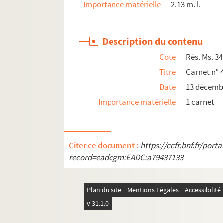
Importance matérielle
2.13 m. l.
Rés. Ms. 3489. Carnet n° 74
Rés. Ms. 3490. Carnet n° 77
Description du contenu
Rés. Ms. 3491. Carnet n° 78
Cote
Rés. Ms. 3
Rés. Ms. 3492. Carnet n° 79
Titre
Carnet n° 
Rés. Ms. 3493. Carnet n° 80
Date
13 décembr
Rés. Ms. 3561. Carnet n° 81
Importance matérielle
1 carnet
Rés. Ms. 3562. Carnet n° 82
Rés. Ms. 3563. Carnet n° 85
Rés. Ms. 3564. Carnet n° 86
Citer ce document :
https://ccfr.bnf.fr/por
Rés. Ms. 3565. Carnet n° 87
record=eadcgm:EADC:a79437133
Rés. Ms. 3566. Carnet n° 88
Rés. Ms. 3567. Carnet n° 89
Plan du site
Mentions Légales
Accessibilit
Rés. Ms. 3568. Carnet n° 90
v 31.1.0
Rés. Ms. 3569. Carnet n° 91