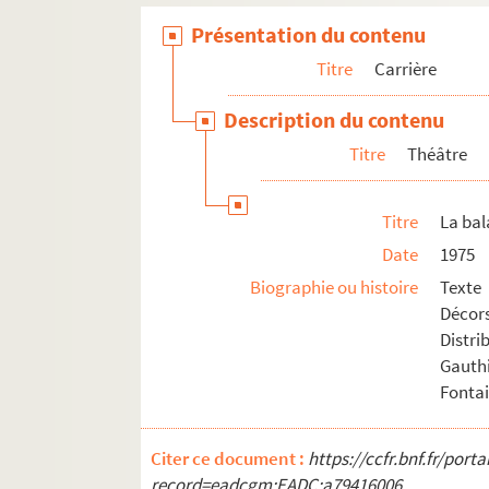
Présentation du contenu
Titre
Carrière
Description du contenu
Titre
Théâtre
Titre
La bal
Date
1975
Biographie ou histoire
Texte
Décor
Distr
Gauth
Fontai
Citer ce document :
https://ccfr.bnf.fr/por
record=eadcgm:EADC:a79416006