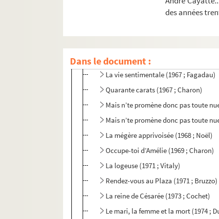
André Cayatte..
des années trent
L’effet glapion (1959 ; Vitaly)
Le mariage de Monsieur Mississipi (196
La coquine (1961 ; Meyer)
Dans le document :
La crécelle (1963 ; Fagadau)
La vie sentimentale (1967 ; Fagadau)
Quarante carats (1967 ; Charon)
Mais n’te promène donc pas toute nue
Mais n’te promène donc pas toute nue 
La mégère apprivoisée (1968 ; Noël)
Occupe-toi d’Amélie (1969 ; Charon)
La logeuse (1971 ; Vitaly)
Rendez-vous au Plaza (1971 ; Bruzzo)
La reine de Césarée (1973 ; Cochet)
Le mari, la femme et la mort (1974 ; D