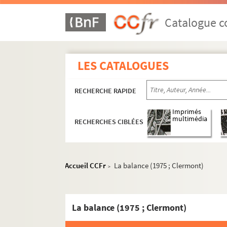
Catalogue co
LES CATALOGUES
RECHERCHE RAPIDE
Imprimés
multimédia
RECHERCHES CIBLÉES
Carrière
Théâtre
Accueil CCFr
La balance (1975 ; Clermont)
>
Robinson Crusoé (1935)
Histoire de rire (1939)
Tout n’est pas noir (1941 ; Blome)
La balance (1975 ; Clermont)
Moumou (1944 ; Létraz)