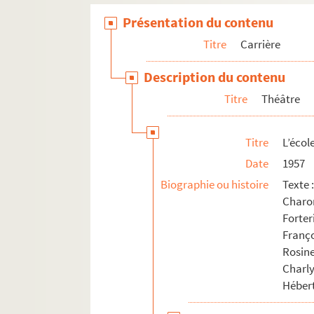
Boulevard Feydeau :Feu la mère de m
Présentation du contenu
Remarie-moi (1979 ; Roux)
Titre
Carrière
Reviens dormir à l'Elysee (1980 ; Roux
Description du contenu
Cinéma
Titre
Théâtre
Télévision
Vie personnelle
Titre
L’écol
Date
1957
Biographie ou histoire
Texte 
Charo
Forter
Franç
Rosine
Charl
Hébert