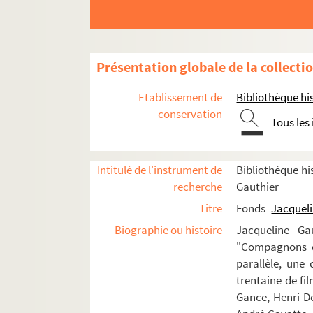
Carrière
Théâtre
Présentation globale de la collecti
Robinson Crusoé (1935)
Etablissement de
Bibliothèque his
Histoire de rire (1939)
conservation
Tout n’est pas noir (1941 ; Blome)
Tous les
Moumou (1944 ; Létraz)
Bonne chance Denis (1946 ; Rouleau)
Intitulé de l'instrument de
Bibliothèque his
L’extravagante Théodora (1948 ; Létr
recherche
Gauthier
L’amour truqué (1950 ; Charron)
Titre
Fonds
Jacqueli
Pourquoi pas moi (1950 ; Dumesnil)
Biographie ou histoire
Jacqueline Ga
"Compagnons d
Mon bébé (1950 ; Gérard)
parallèle, une
Guillaume le confident (1951 ; Dux)
trentaine de fil
Félix (1953)
Gance, Henri D