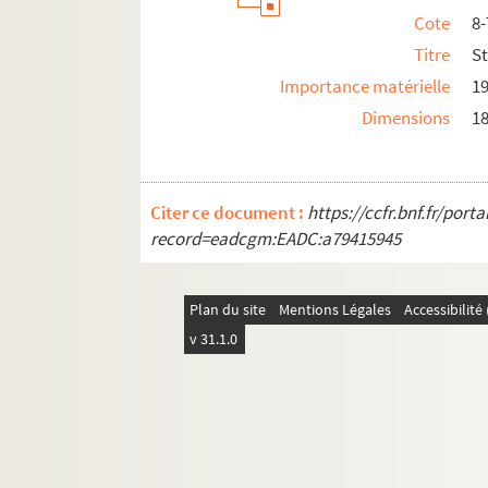
Cote
8
Titre
St
Importance matérielle
19
Dimensions
18
Citer ce document :
https://ccfr.bnf.fr/por
record=eadcgm:EADC:a79415945
Plan du site
Mentions Légales
Accessibilit
v 31.1.0