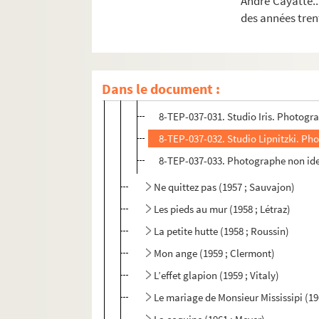
André Cayatte..
La reine blanche (1953 ; Meyer)
des années trent
Le Mari, la femme et la mort (1954 ; D
Le prince endormi (1956 ; Vitaly)
L’école des cocottes (1957 ; Charon)
Dans le document :
8-TEP-037-030. Studio-Bernand. Ph
8-TEP-037-031. Studio Iris. Photogr
8-TEP-037-032. Studio Lipnitzki. Ph
8-TEP-037-033. Photographe non iden
Ne quittez pas (1957 ; Sauvajon)
Les pieds au mur (1958 ; Létraz)
La petite hutte (1958 ; Roussin)
Mon ange (1959 ; Clermont)
L’effet glapion (1959 ; Vitaly)
Le mariage de Monsieur Mississipi (196