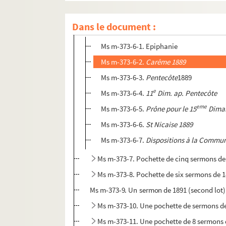
Ms m-373-5. Sermon H. le Sacrement de Pén
Dans le document :
Ms m-373-6. Pochette de sept sermons de 1
Ms m-373-6-1. Epiphanie
Ms m-373-6-2.
Carême
1889
Ms m-373-6-3.
Pentecôte
1889
e
Ms m-373-6-4.
11
Dim. ap. Pentecôte
eme
Ms m-373-6-5.
Prône pour le 15
Diman
Ms m-373-6-6.
St Nicaise
1889
Ms m-373-6-7.
Dispositions à la Commu
Ms m-373-7. Pochette de cinq sermons de
Ms m-373-8. Pochette de six sermons de 1
Ms m-373-9. Un sermon de 1891 (second lot)
Ms m-373-10. Une pochette de sermons d
Ms m-373-11. Une pochette de 8 sermons 