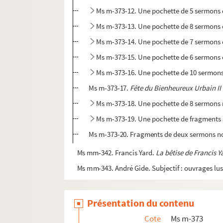
Ms m-373-12. Une pochette de 5 sermons 
Ms m-373-13. Une pochette de 8 sermons 
Ms m-373-14. Une pochette de 7 sermons 
Ms m-373-15. Une pochette de 6 sermons 
Ms m-373-16. Une pochette de 10 sermons
Ms m-373-17.
Fête du Bienheureux Urbain II
Ms m-373-18. Une pochette de 8 sermons
Ms m-373-19. Une pochette de fragments
Ms m-373-20. Fragments de deux sermons n
Ms mm-342. Francis Yard.
La bêtise de Francis Y
Ms mm-343. André Gide. Subjectif : ouvrages lus
Ms mm-344. Eustache Berat. Recueil factice de
Ms mm-345. Léo Larguier. La chère Emma Bova
Présentation du contenu
Ms g-483. Guy de Maupassant.
Solitude
Cote
Ms m-373