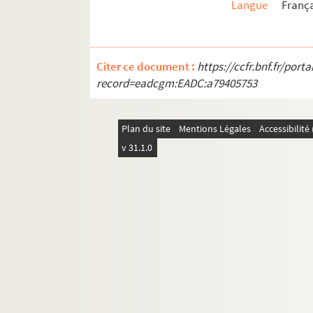
Langue
França
Citer ce document :
https://ccfr.bnf.fr/por
record=eadcgm:EADC:a79405753
Plan du site
Mentions Légales
Accessibilit
v 31.1.0