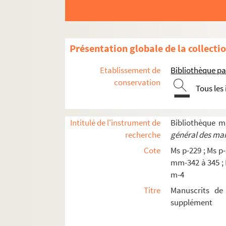
Ms m-339. Alain. Une belle église, c'est pour mo
Ms m-363. Agenda de bureau d'André Gide pour
Ms m-364. André Gide . Philoctète
Présentation globale de la collecti
Ms m-365. Francis Yard. La légende d'Etretat (XV
Ms m-366. Francis Yard. La mare de Boissay (réc
Etablissement de
Bibliothèque pa
Ms m-367. Francis Yard. La complainte des trois
conservation
Tous les
Ms m-368. Francis Yard. Le cidre : étude histor
Ms m-370. Francis Yard. Le livre des murailles
Intitulé de l'instrument de
Bibliothèque 
Ms m-371. Correspondance de Francis Yard à
recherche
général des man
Ms m-372. Ensemble de documents ayant apparten
Cote
Ms p-229 ; Ms p-
Ms m-373. Abbé Henri Talvast.Sermons manuscr
mm-342 à 345 ; M
m-4
Ms m-373-1.
Sur la communion fréquente
Titre
Manuscrits de
Ms m-373-2.
Miracle de la fille de Jaïre
supplément
Ms m-373-3.
Dimanche de la Passion
Ms m-373-4. Venite ad me omnes qui laboratis 