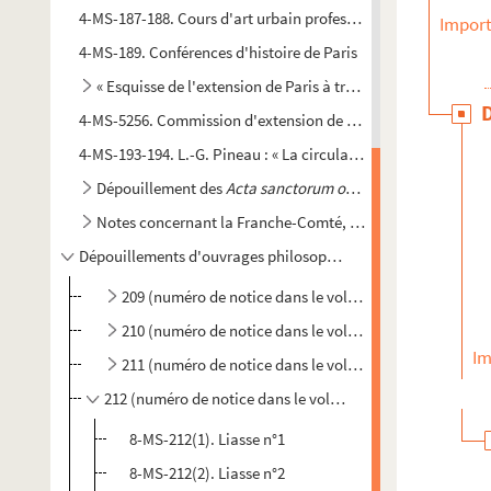
4-MS-187-188. Cours d'art urbain professé en 1921-1922 par J. 
Import
4-MS-189. Conférences d'histoire de Paris
« Esquisse de l'extension de Paris à travers les âges »
4-MS-5256. Commission d'extension de Paris. "Aperçu histori
4-MS-193-194. L.-G. Pineau : « La circulation à Paris », mémoi
Dépouillement des
Acta sanctorum ordinis Sancti Benedic
Notes concernant la Franche-Comté, Besançon, Bournois (
Dépouillements d'ouvrages philosophiques
209 (numéro de notice dans le volume 59 du Catalogue 
210 (numéro de notice dans le volume 59 du Catalogue
Im
211 (numéro de notice dans le volume 59 du Catalogue 
212 (numéro de notice dans le volume 59 du Catalogue gé
8-MS-212(1). Liasse n°1
8-MS-212(2). Liasse n°2