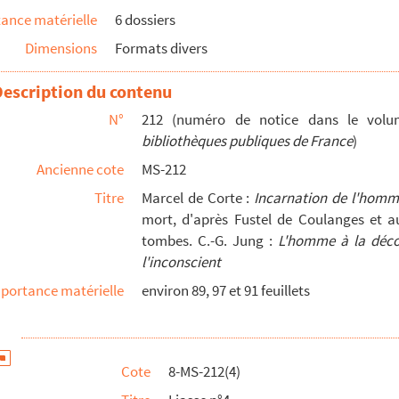
Greber : Washington, Lille, Nice, San Francisco, Chi...
ance matérielle
6 dossiers
Dimensions
Formats divers
Description du contenu
que" : épreuves corrigées de la main de Marcel Poëte
N°
212 (numéro de notice dans le vo
re présenté à l'Institut d'Urbanisme, 1927 (Multigra...
bibliothèques publiques de France
)
ti
de Mabillon
Ancienne cote
MS-212
Doubs) et la famille Poëte
Titre
Marcel de Corte :
Incarnation de l'homm
mort, d'après Fustel de Coulanges et a
tombes. C.-G. Jung :
L'homme à la déco
général des manuscrits des bibliothèques publiques de France). Nicolas 
l'inconscient
 général des manuscrits des bibliothèques publiques de France). Bergson
portance matérielle
environ 89, 97 et 91 feuillets
général des manuscrits des bibliothèques publiques de France). Notes ay
néral des manuscrits des bibliothèques publiques de France). Marcel de 
Cote
8-MS-212(4)