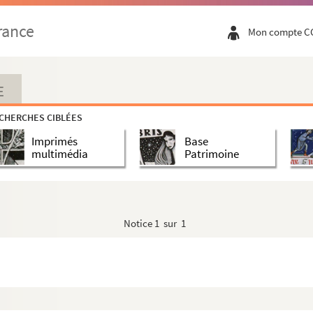
rance
Mon compte C
E
CHERCHES CIBLÉES
Imprimés
Base
multimédia
Patrimoine
Notice
1 sur 1