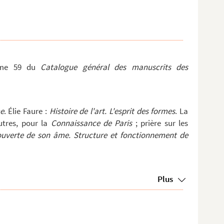
lume 59 du
Catalogue général des manuscrits des
e
. Élie Faure :
Histoire de l'art. L'esprit des formes
. La
utres, pour la
Connaissance de Paris
; prière sur les
uverte de son âme. Structure et fonctionnement de
Berdiaeff :
Esprit et réalité
. Bergson :
Les deux sources de la morale et de l
 :
L'énergie spirituelle, L'évolution créatrice
. Thibaudet :
Le Bergsonisme
ant servi à « La pensée bergsonienne »
Plus
Corte :
Incarnation de l'homme
. Élie Faure :
Histoire de l'art. L'esprit des