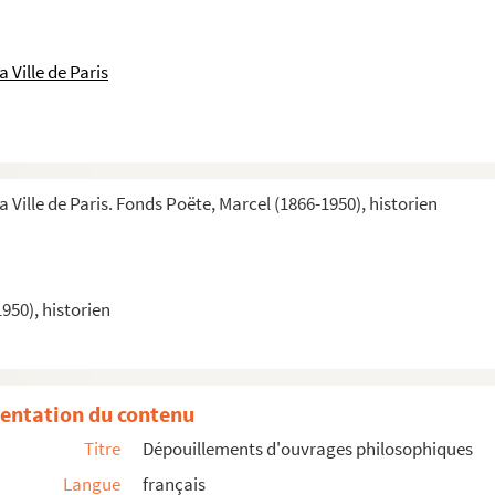
 Ville de Paris
'ordre hospitalier du Saint-Esprit : thèse de s...
a Ville de Paris. Fonds Poëte, Marcel (1866-1950), historien
es
950), historien
extes rédigés de conférences, cours, arti...
et textes rédigés
 travail et textes rédigés
cles, etc.
entation du contenu
Titre
Dépouillements d'ouvrages philosophiques
ons (1920-1921)
Langue
français