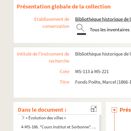
Présentation globale de la collection
Etablissement de
Bibliothèque historique de la
conservation
Tous les inventaires
8-MS-4809. Marcel Poëte. Étude sur les origines et la règle de l
Intitulé de l'instrument de
Bibliothèque historique de l
Marcel Poëte. Manuscrits mis au net de ses oeuvres publié
recherche
Antiquité. Notes de travail
Cote
MS-113 à MS-221
Moyen Âge. Notes de travail, textes d'articles et divers
e
e
Époque moderne (XVI
Titre
-XVIII
Fonds Poëte, Marcel (1866-1
siècles). Notes de travail et t
Époque contemporaine (1789 à nos jours). Notes de travail 
Cours, conférences, communications, articles, etc. Notes de
Dans le document :
Urbanisme. Notes de travail, textes de conférences et d'arti
Prés
« Évolution des villes »
4-MS-186. "Cours Institut et Sorbonne". Registre des projecti