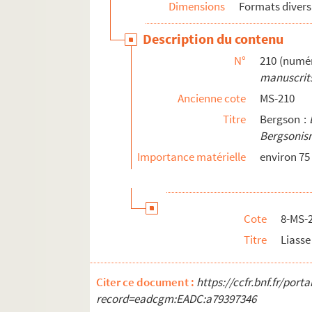
Dimensions
Formats divers
Description du contenu
N°
210 (numér
manuscrits
Ancienne cote
MS-210
Titre
Bergson :
Bergsonis
Importance matérielle
environ 75 
Cote
8-MS-2
Titre
Liasse
Citer ce document :
https://ccfr.bnf.fr/por
record=eadcgm:EADC:a79397346