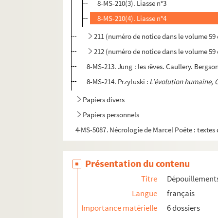
8-MS-210(3). Liasse n°3
8-MS-210(4). Liasse n°4
211 (numéro de notice dans le volume 59 
212 (numéro de notice dans le volume 59 
8-MS-213. Jung : les rêves. Caullery. Bergso
8-MS-214. Przyluski :
L'évolution humaine, 
Papiers divers
Papiers personnels
4-MS-5087. Nécrologie de Marcel Poëte : textes
Présentation du contenu
Titre
Dépouillement
Langue
français
Importance matérielle
6 dossiers