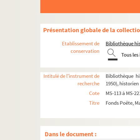
Présentation globale de la collecti
Etablissement de
Bibliothèque his
conservation
Tous les
8-MS-4809. Marcel Poëte. Étude sur les origines et
Marcel Poëte. Manuscrits mis au net de ses o
Intitulé de l'instrument de
Bibliothèque hi
recherche
1950), historien
Antiquité. Notes de travail
Cote
MS-113 à MS-22
Moyen Âge. Notes de travail, textes d'articles
Titre
Fonds Poëte, Ma
e
e
Époque moderne (XVI
-XVIII
siècles). Notes d
Époque contemporaine (1789 à nos jours). Not
Cours, conférences, communications, articles,
Dans le document :
Urbanisme. Notes de travail, textes de confére