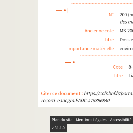
N°
200 (n
des ma
Ancienne cote
MS-20
Titre
Dossie
Importance matérielle
enviro
Cote
8
Titre
Li
Citer ce document :
https://ccfr.bnf.fr/por
record=eadcgm:EADC:a79396840
Plan du site
Mentions Légales
Accessibilit
v 31.1.0