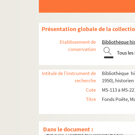
Présentation globale de la collecti
8-MS-4809. Marcel Poëte. Étude sur les origines et
Marcel Poëte. Manuscrits mis au net de ses o
Etablissement de
Bibliothèque his
conservation
Antiquité. Notes de travail
Tous les
Moyen Âge. Notes de travail, textes d'articles
e
e
Époque moderne (XVI
-XVIII
siècles). Notes d
Intitulé de l'instrument de
Bibliothèque hi
Époque contemporaine (1789 à nos jours). Not
recherche
1950), historien
Cours, conférences, communications, articles,
Cote
MS-113 à MS-22
Urbanisme. Notes de travail, textes de confére
Titre
Fonds Poëte, Ma
« Évolution des villes »
4-MS-186. "Cours Institut et Sorbonne". Registr
4-MS-187-188. Cours d'art urbain professé en 192
Dans le document :
4-MS-189. Conférences d'histoire de Paris