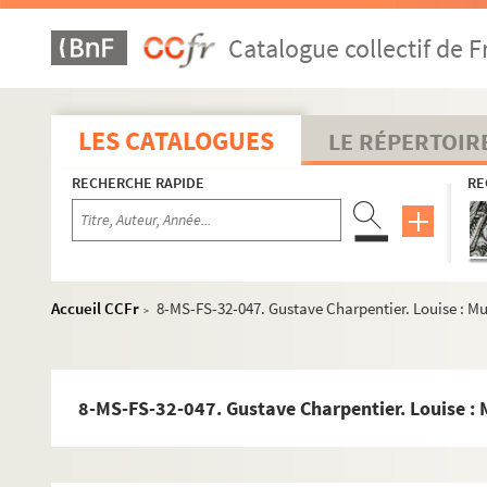
Catalogue collectif de F
LES CATALOGUES
LE RÉPERTOIR
RECHERCHE RAPIDE
RE
Accueil CCFr
8-MS-FS-32-047. Gustave Charpentier. Louise : Mus
>
8-MS-FS-32-047. Gustave Charpentier. Louise : M
Oeuvres de Gustave Charpentier
Cantate du Prix du Rome : Didon (1887)
La vie du poète (1888)