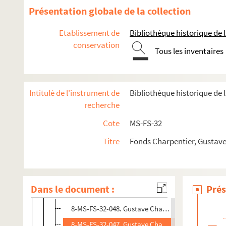
Présentation globale de la collection
Impressions d'Italie (1889)
Poèmes chantés (1895)
Etablissement de
Bibliothèque historique de la
conservation
Le couronnement de la Muse (1897)
Tous les inventaires
Louise (1900)
Composition et livret de Louise
Intitulé de l'instrument de
Bibliothèque historique de 
Traductions étrangères de
Louise
recherche
Productions de
Louise
: généralités, presse, compt
Cote
MS-FS-32
Critiques (France et presse étrangère), documents 
Titre
Fonds Charpentier, Gustave
Louise à la radio
Enregistrements de Louise
Correspondance
Dans le document :
Prés
Ouvrages imprimés
8-MS-FS-32-048. Gustave Charpentier. Louise : ro
8-MS-FS-32-047. Gustave Charpentier. Louise : Mus