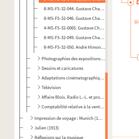
8-MS-FS-32-044. Gustave Charpentier. Korte inhoud 
8-MS-FS-32-046. Gustave Charpentier. Louisa : hu
Bi
4-MS-FS-32-0065. Gustave Charpentier. Louise : op
8-MS-FS-32-049. Gustave Charpentier. Luisa : roman
8-MS-FS-32-050. André Himonet. Louise, de G. Charp
Photographies des expositions (France et étranger
Dessins et caricatures
Adaptations cinématographiques
Télévision
Affaire Blois. Radio L.-L. et procès à Salabert pou
Comptabilité relative à la vente de partitions
Impression de voyage : Munich (1910)
Julien (1913)
Réflexions sur la musique