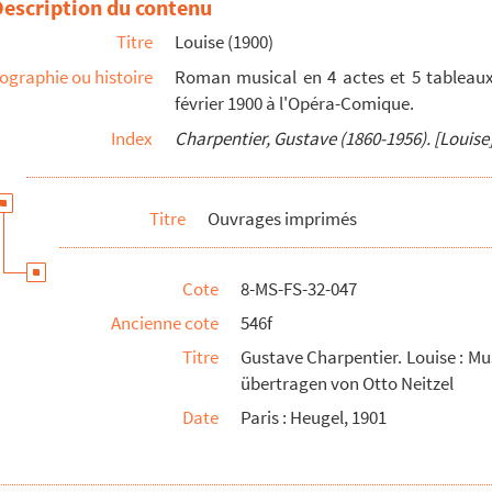
Description du contenu
en tekst der liederen van Louise : musikale roman in 4 bedrijven (...
Titre
Louise (1900)
debni roman o 4 jednanich a 5 obrazech. Slova a hudbu napsal Gustave...
ographie ou histoire
Roman musical en 4 actes et 5 tableaux,
éra en quatre actes ; préface de Sylvain Cambreling
février 1900 à l'Opéra-Comique.
zo musicale in quatro atti e cinque quadri ; traduzione ritmica it...
Index
Charpentier, Gustave (1860-1956). [Louise
entier : étude historique et critique, analyse musicale. P. Mellot...
)
Titre
Ouvrages imprimés
Cote
8-MS-FS-32-047
Ancienne cote
546f
r la chanson "Louise" de Maurice Chevalier
Titre
Gustave Charpentier. Louise : Mu
übertragen von Otto Neitzel
Date
Paris : Heugel, 1901