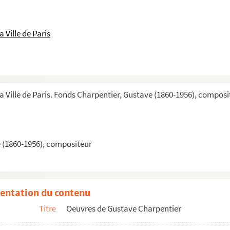
 Ville de Paris
la Ville de Paris. Fonds Charpentier, Gustave (1860-1956), composi
es
divers (pourparlers de 1956)
 (1860-1956), compositeur
entation du contenu
Titre
Oeuvres de Gustave Charpentier
man musical en quatre actes et cinq tableaux
ik-Roman in vier Akten und fünf Bildern ; ins Deutsche übertragen v...