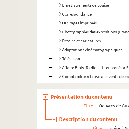
Enregistrements de Louise
Correspondance
Ouvrages imprimés
Photographies des expositions (Franc
Dessins et caricatures
Adaptations cinématographiques
Télévision
Affaire Blois. Radio L.-L. et procès à
Comptabilité relative à la vente de pa
Impression de voyage : Munich (1910)
Présentation du contenu
Julien (1913)
Réflexions sur la musique
Titre
Oeuvres de Gu
Mémoires
Description du contenu
Discours, articles, interviews
Titre
Louise (19