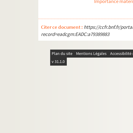
Importance matéri
Citer ce document :
https://ccfr.bnf.fr/por
record=eadcgm:EADC:a79389883
Plan du site
Mentions Légales
Accessibilit
v 31.1.0