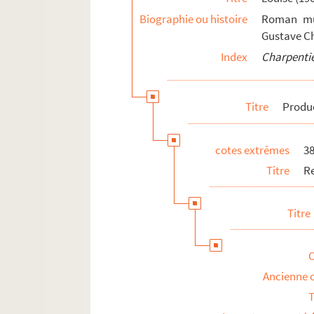
Projets divers
Biographie ou histoire
Roman mus
Correspondance
Gustave Ch
Textes relatifs à Gustave Charpentier
Index
Charpentie
Articles de presse divers
Biographie
Titre
Produ
cotes extrêmes
3
Titre
R
Titre
Ancienne 
T