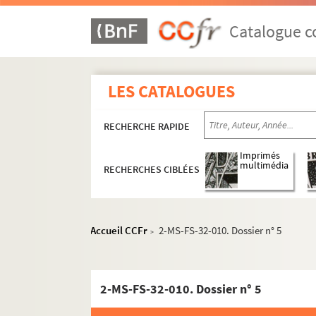
Catalogue co
LES CATALOGUES
RECHERCHE RAPIDE
Imprimés
multimédia
RECHERCHES CIBLÉES
Accueil CCFr
2-MS-FS-32-010. Dossier n° 5
Oeuvres de Gustave Charpentier
>
Cantate du Prix du Rome : Didon (1887)
La vie du poète (1888)
2-MS-FS-32-010. Dossier n° 5
Impressions d'Italie (1889)