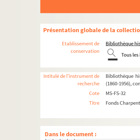
La vie du poète (1888)
Impressions d'Italie (1889)
Poèmes chantés (1895)
Présentation globale de la collecti
Le couronnement de la Muse (1897)
Louise (1900)
Etablissement de
Bibliothèque his
conservation
Composition et livret de Louise
Tous les
Traductions étrangères de
Louise
Productions de
Louise
: généralités, pr
Intitulé de l'instrument de
Bibliothèque hi
recherche
(1860-1956), co
Création (première le 2 février 190
Cote
MS-FS-32
Louise
à l'Opéra-Comique (sauf c
Titre
Fonds Charpenti
Représentations exceptionnelles de
Lettres et articles de presse
Cinquantenaire de
Louise
(Opéra
Dans le document :
4-MS-FS-32-0055. Dossier n° 