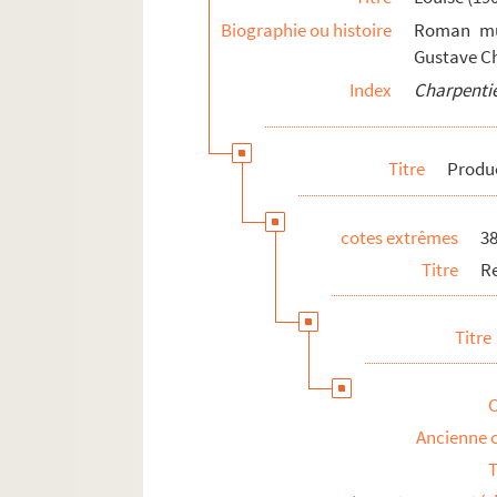
Mémoires
Biographie ou histoire
Roman mus
Discours, articles, interviews
Gustave Ch
Projets divers
Index
Charpentie
Correspondance
Textes relatifs à Gustave Charpentier
Titre
Produ
Articles de presse divers
Biographie
cotes extrêmes
3
Titre
R
Titre
Ancienne 
T