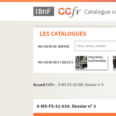
Catalogue co
LES CATALOGUES
RECHERCHE RAPIDE
Imprimés
multimédia
RECHERCHES CIBLÉES
Accueil CCFr
8-MS-FS-32-039. Dossier n° 3
>
Oeuvres de Gustave Charpentier
8-MS-FS-32-039. Dossier n° 3
Cantate du Prix du Rome : Didon (1887)