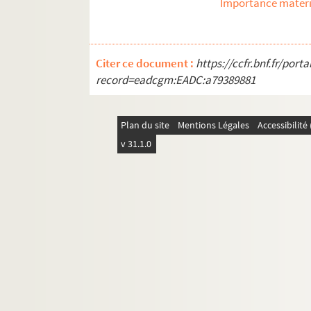
Importance matéri
Citer ce document :
https://ccfr.bnf.fr/por
record=eadcgm:EADC:a79389881
Plan du site
Mentions Légales
Accessibilit
v 31.1.0