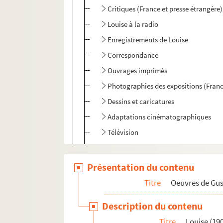
Critiques (France et presse étrangère
Louise à la radio
Enregistrements de Louise
Correspondance
Ouvrages imprimés
Photographies des expositions (Franc
Dessins et caricatures
Adaptations cinématographiques
Télévision
Affaire Blois. Radio L.-L. et procès à
Comptabilité relative à la vente de pa
Présentation du contenu
Impression de voyage : Munich (1910)
Titre
Oeuvres de Gu
Julien (1913)
Description du contenu
Réflexions sur la musique
Titre
Louise (19