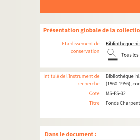
Composition et livret de Louise
Traductions étrangères de
Louise
Présentation globale de la collecti
Productions de
Louise
: généralités, pr
Création (première le 2 février 190
Etablissement de
Bibliothèque his
conservation
Louise
à l'Opéra-Comique (sauf c
Tous les
Représentations exceptionnelles
Louise en province et à l'étranger
Intitulé de l'instrument de
Bibliothèque hi
Louise
en province et aux colon
recherche
(1860-1956), co
Louise
à l'étranger
Cote
MS-FS-32
Titre
Fonds Charpenti
Louise
en Europe
Louise
en Allemagne
8-MS-FS-32-021. Louise
Dans le document :
8-MS-FS-32-023. Loui