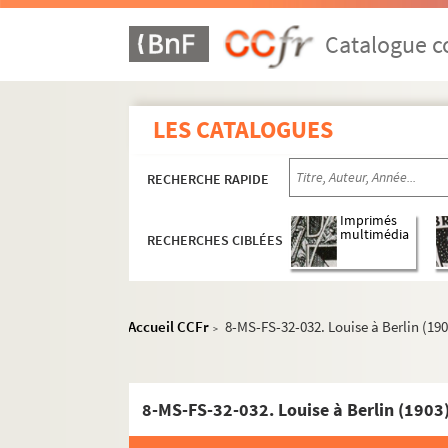
Catalogue co
LES CATALOGUES
RECHERCHE RAPIDE
Imprimés
multimédia
RECHERCHES CIBLÉES
Oeuvres de Gustave Charpentier
Cantate du Prix du Rome : Didon (1887)
La vie du poète (1888)
Accueil CCFr
8-MS-FS-32-032. Louise à Berlin (190
>
Impressions d'Italie (1889)
Poèmes chantés (1895)
8-MS-FS-32-032. Louise à Berlin (1903
Le couronnement de la Muse (1897)
Louise (1900)